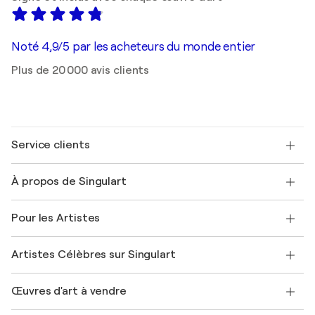
Noté 4,9/5 par les acheteurs du monde entier
Plus de 20 000 avis clients
Service clients
Nous contacter
À propos de Singulart
Expédition
Politique de retour
A propos de nous
Témoignages de clients
Pour les Artistes
FAQ
Offrir une carte cadeau
Sociétés affiliées
Rejoignez notre programme commercial
Rejoindre Singulart en tant qu'artiste
Nos artistes
Mon compte
Artistes Célèbres sur Singulart
Se connecter en tant qu'Artiste
Magazine Singulart
Protection acheteur
Emplois
+33 1 76 44 06 42
Henri Matisse
Découvrez une sélection d'art original
Œuvres d'art à vendre
Marc Chagall
Pablo Picasso