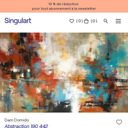
10 % de réduction
pour tout abonnement à la newsletter
(
0
)
( 0 )
Dam Domido
Abstraction 190 442