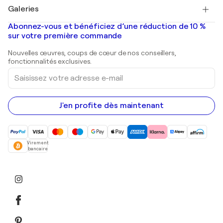
Tableaux à vendre
Salvador Dalí
Galeries
Tableaux abstraits à vendre
Banksy
Peintures à l'huile
Mr. Brainwash
Galeries d'art en France
Abonnez-vous et bénéficiez d’une réduction de 10 %
Peintures de paysage
Shepard Fairey
Galeries d'art en Belgique
sur votre première commande
Estampes
Sculptures
Nouvelles œuvres, coups de cœur de nos conseillers,
Peintures acryliques
fonctionnalités exclusives.
Saisissez
votre
adresse
e-
mail
J'en profite dès maintenant
Virement
bancaire