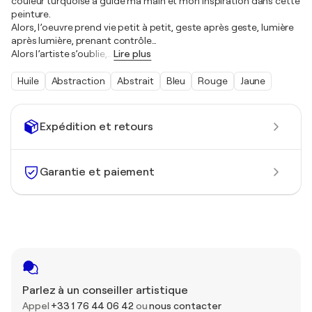
couleur turquoise a guidé ma main et mon inspiration dans cette
peinture.
Alors, l’oeuvre prend vie petit à petit, geste après geste, lumière
après lumière, prenant contrôle…
Alors l’artiste s’oublie,
…
Lire plus
Huile
Abstraction
Abstrait
Bleu
Rouge
Jaune
Expédition et retours
Garantie et paiement
Parlez à un conseiller artistique
Appel
+33 1 76 44 06 42
ou
nous contacter