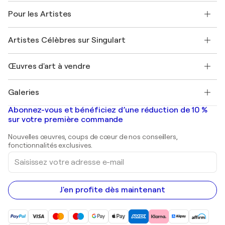
A propos de nous
Témoignages de clients
Pour les Artistes
FAQ
Offrir une carte cadeau
Sociétés affiliées
Rejoignez notre programme commercial
Rejoindre Singulart en tant qu'artiste
Nos artistes
Mon compte
Artistes Célèbres sur Singulart
Se connecter en tant qu'Artiste
Magazine Singulart
Protection acheteur
Emplois
+33 1 76 44 06 42
Henri Matisse
Découvrez une sélection d'art original
Œuvres d'art à vendre
Marc Chagall
Pablo Picasso
Tableaux à vendre
Salvador Dalí
Galeries
Tableaux abstraits à vendre
Banksy
Peintures à l'huile
Mr. Brainwash
Galeries d'art en France
Abonnez-vous et bénéficiez d’une réduction de 10 %
Peintures de paysage
Shepard Fairey
Galeries d'art en Belgique
sur votre première commande
Estampes
Sculptures
Nouvelles œuvres, coups de cœur de nos conseillers,
Peintures acryliques
fonctionnalités exclusives.
Saisissez
votre
adresse
e-
mail
J'en profite dès maintenant