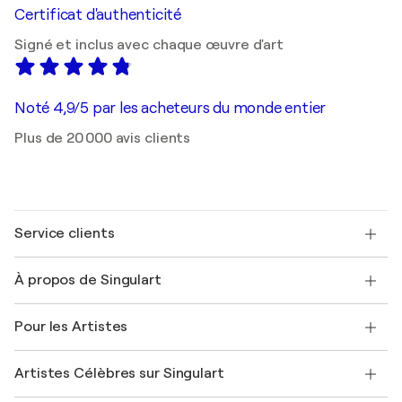
Certificat d'authenticité
Signé et inclus avec chaque œuvre d'art
Noté 4,9/5 par les acheteurs du monde entier
Plus de 20 000 avis clients
Service clients
Nous contacter
À propos de Singulart
Expédition
Politique de retour
A propos de nous
Témoignages de clients
Pour les Artistes
FAQ
Offrir une carte cadeau
Sociétés affiliées
Rejoignez notre programme commercial
Rejoindre Singulart en tant qu'artiste
Nos artistes
Mon compte
Artistes Célèbres sur Singulart
Se connecter en tant qu'Artiste
Magazine Singulart
Protection acheteur
Emplois
+33 1 76 44 06 42