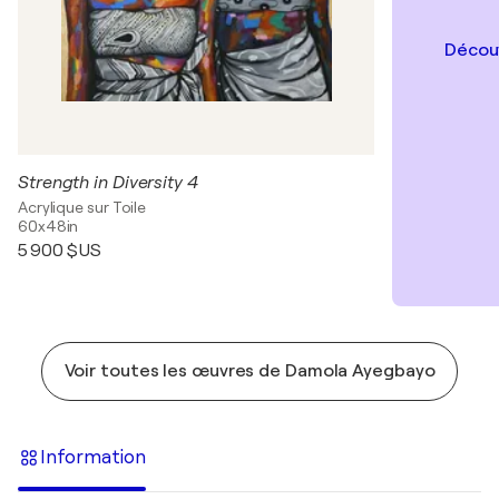
Découv
Strength in Diversity 4
Acrylique sur Toile
60x48in
5 900 $US
Voir toutes les œuvres de Damola Ayegbayo
Information