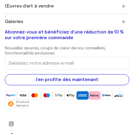
Henri Matisse
Découvrez une sélection d'art original
Œuvres d'art à vendre
Marc Chagall
Pablo Picasso
Tableaux à vendre
Salvador Dalí
Galeries
Tableaux abstraits à vendre
Banksy
Peintures à l'huile
Mr. Brainwash
Galeries d'art en France
Abonnez-vous et bénéficiez d’une réduction de 10 %
Peintures de paysage
Shepard Fairey
Galeries d'art en Belgique
sur votre première commande
Estampes
Sculptures
Nouvelles œuvres, coups de cœur de nos conseillers,
Peintures acryliques
fonctionnalités exclusives.
Saisissez
votre
adresse
e-
mail
J'en profite dès maintenant
Virement
bancaire