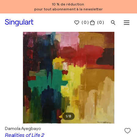
10 % de réduction
pour tout abonnement à la newsletter
(
0
)
( 0 )
1
/
8
Damola Ayegbayo
Realities of Life 2