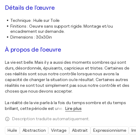
Détails de l'œuvre
Technique
:
Huile sur Toile
Finitions
:
Oeuvre sans support rigide. Montage et/ou
encadrement sur demande.
Dimensions
:
30x30in
À propos de l'oeuvre
La vie est belle. Mais il y a aussi des moments sombres qui sont
durs, désordonnés, épuisants, capricieux et tristes. Certaines de
ces réalités sont sous notre contrôle lorsque nous avons la
capacité de changer la situation ou le résultat. Certaines autres
réalités ne sont tout simplement pas sous notre contrôle et des
choses que nous devons accepter.
La réalité de la vie parle à la fois du temps sombre et du temps
brillant, cette période est une
…
Lire plus
Description traduite automatiquement.
Huile
Abstraction
Vintage
Abstrait
Expressionnisme
Im