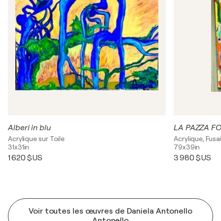
Alberi in blu
LA PAZZA F
Acrylique sur Toile
Acrylique, Fusai
31x31in
79x39in
1 620 $US
3 980 $US
Voir toutes les œuvres de Daniela Antonello
Antonello