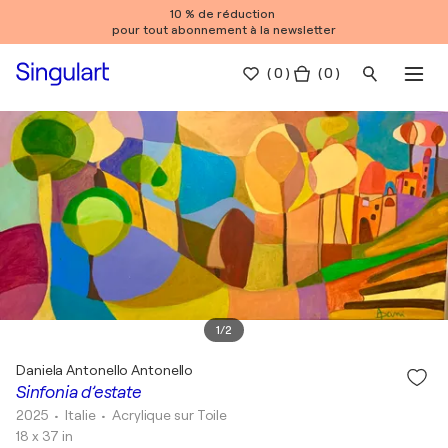
10 % de réduction
pour tout abonnement à la newsletter
(
0
)
( 0 )
1
/
2
Daniela Antonello Antonello
Sinfonia d’estate
2025
• Italie
•
Acrylique sur Toile
18 x 37 in