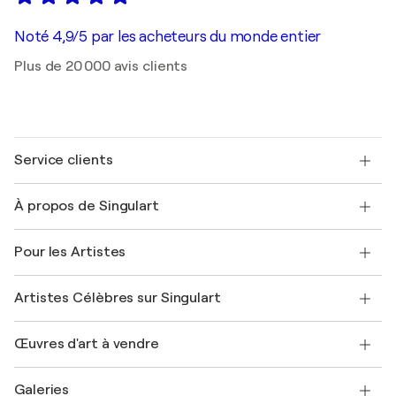
Noté 4,9/5 par les acheteurs du monde entier
Plus de 20 000 avis clients
Service clients
Nous contacter
À propos de Singulart
Expédition
Politique de retour
A propos de nous
Témoignages de clients
Pour les Artistes
FAQ
Offrir une carte cadeau
Sociétés affiliées
Rejoignez notre programme commercial
Rejoindre Singulart en tant qu'artiste
Nos artistes
Mon compte
Artistes Célèbres sur Singulart
Se connecter en tant qu'Artiste
Magazine Singulart
Protection acheteur
Emplois
+33 1 76 44 06 42
Henri Matisse
Découvrez une sélection d'art original
Œuvres d'art à vendre
Marc Chagall
Pablo Picasso
Tableaux à vendre
Salvador Dalí
Galeries
Tableaux abstraits à vendre