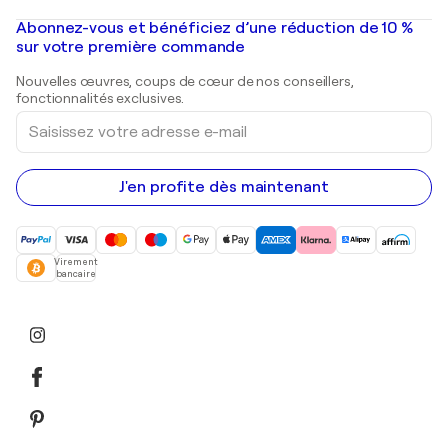
Banksy
Peintures à l'huile
Mr. Brainwash
Galeries d'art en France
Abonnez-vous et bénéficiez d’une réduction de 10 %
Peintures de paysage
Shepard Fairey
Galeries d'art en Belgique
sur votre première commande
Estampes
Sculptures
Nouvelles œuvres, coups de cœur de nos conseillers,
Peintures acryliques
fonctionnalités exclusives.
Saisissez
votre
adresse
e-
mail
J'en profite dès maintenant
Virement
bancaire