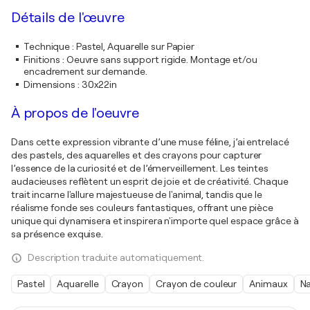
Détails de l'œuvre
Technique
:
Pastel, Aquarelle sur Papier
Finitions
:
Oeuvre sans support rigide. Montage et/ou
encadrement sur demande.
Dimensions
:
30x22in
À propos de l'oeuvre
Dans cette expression vibrante d’une muse féline, j’ai entrelacé
des pastels, des aquarelles et des crayons pour capturer
l’essence de la curiosité et de l’émerveillement. Les teintes
audacieuses reflètent un esprit de joie et de créativité. Chaque
trait incarne l'allure majestueuse de l'animal, tandis que le
réalisme fonde ses couleurs fantastiques, offrant une pièce
unique qui dynamisera et inspirera n'importe quel espace grâce à
sa présence exquise.
Description traduite automatiquement.
Pastel
Aquarelle
Crayon
Crayon de couleur
Animaux
N