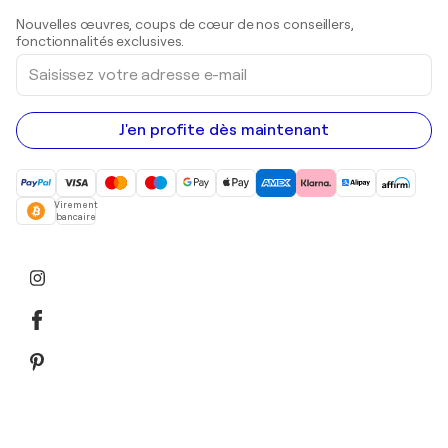
Sculptures
Nouvelles œuvres, coups de cœur de nos conseillers,
Peintures acryliques
fonctionnalités exclusives.
Saisissez
votre
adresse
e-
mail
J'en profite dès maintenant
Virement
bancaire