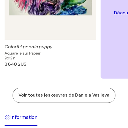
Découv
Colorful poodle puppy
Aquarelle sur Papier
9x12in
3 840 $US
Voir toutes les œuvres de Daniela Vasileva
Information