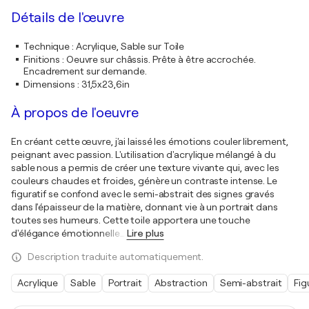
Détails de l'œuvre
Technique
:
Acrylique, Sable sur Toile
Finitions
:
Oeuvre sur châssis. Prête à être accrochée.
Encadrement sur demande.
Dimensions
:
31,5x23,6in
À propos de l'oeuvre
En créant cette œuvre, j'ai laissé les émotions couler librement,
peignant avec passion. L'utilisation d'acrylique mélangé à du
sable nous a permis de créer une texture vivante qui, avec les
couleurs chaudes et froides, génère un contraste intense. Le
figuratif se confond avec le semi-abstrait des signes gravés
dans l'épaisseur de la matière, donnant vie à un portrait dans
toutes ses humeurs. Cette toile apportera une touche
d'élégance émotionnelle
…
Lire plus
Description traduite automatiquement.
Acrylique
Sable
Portrait
Abstraction
Semi-abstrait
Fig