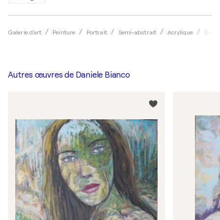
Galerie d'art
Peinture
Portrait
Semi-abstrait
Acrylique
Danie
Autres œuvres de
Daniele Bianco