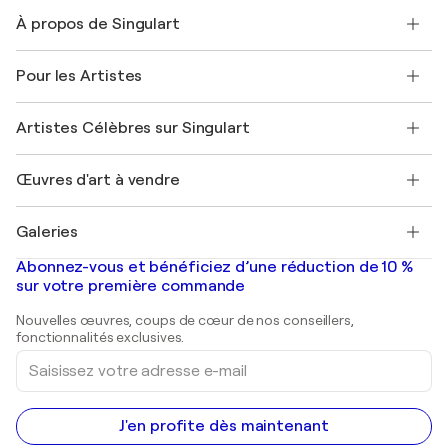
Nous contacter
À propos de Singulart
Expédition
Politique de retour
A propos de nous
Témoignages de clients
Pour les Artistes
FAQ
Offrir une carte cadeau
Sociétés affiliées
Rejoignez notre programme commercial
Rejoindre Singulart en tant qu'artiste
Nos artistes
Mon compte
Artistes Célèbres sur Singulart
Se connecter en tant qu'Artiste
Magazine Singulart
Protection acheteur
Emplois
+33 1 76 44 06 42
Henri Matisse
Découvrez une sélection d'art original
Œuvres d'art à vendre
Marc Chagall
Pablo Picasso
Tableaux à vendre
Salvador Dalí
Galeries
Tableaux abstraits à vendre
Banksy
Peintures à l'huile
Mr. Brainwash
Galeries d'art en France
Abonnez-vous et bénéficiez d’une réduction de 10 %
Peintures de paysage
Shepard Fairey
Galeries d'art en Belgique
sur votre première commande
Estampes
Sculptures
Nouvelles œuvres, coups de cœur de nos conseillers,
Peintures acryliques
fonctionnalités exclusives.
Saisissez
votre
adresse
e-
mail
J'en profite dès maintenant