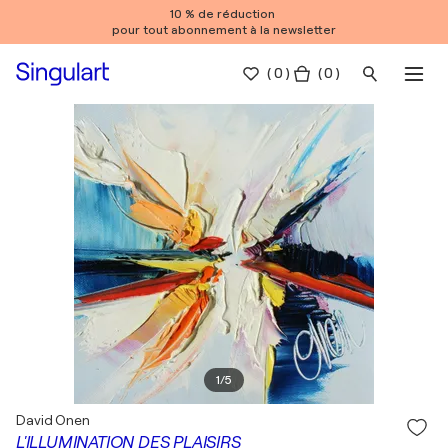
10 % de réduction
pour tout abonnement à la newsletter
(
0
)
( 0 )
1
/
5
David Onen
L'ILLUMINATION DES PLAISIRS