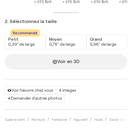
+ 270 $US
+ 270 $US
+ 270 $US
+ 270 
2. Sélectionnez la taille
Recommandé
Petit
Moyen
Grand
0,39" de large
0,78" de large
0,98" de large
Voir en 3D
Voir l'œuvre chez vous
4 images
Demander d'autres photos
Galerie d'art
Peinture
Fantaisie
Figuratif
Huile
David Onen