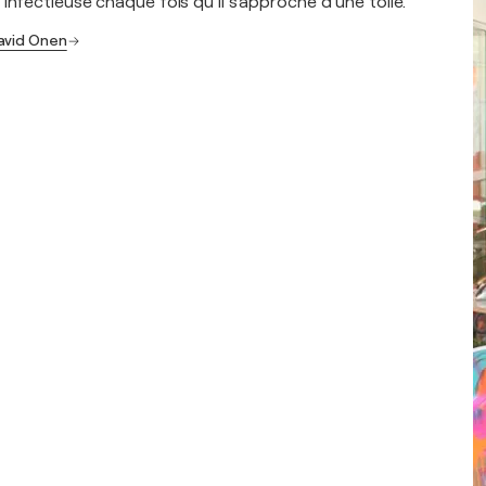
infectieuse chaque fois qu’il s’approche d’une toile.
avid Onen