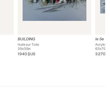
BUILDING
le 5e V
Huile sur Toile
Acrylique
39x39in
63x79in
1 940 $US
3 270 $