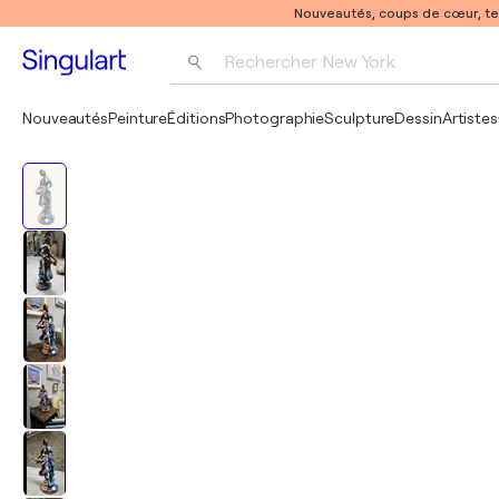
Nouveautés, coups de cœur, t
Rechercher 
New York
Photographie
Nouveautés
Peinture
Éditions
Photographie
Sculpture
Dessin
Artistes
Pop Art
Pablo Picasso