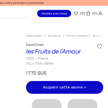
% sur votre première commande.
(
0
)
( 0 )
Vendez avec nous
Galerie d'art
Sculpture
Forme humaine
Sculpture d
David Onen
les Fruits de l'Amour
2025
• France
7(L) x 17(H) x 6(P)in
1 770 $US
Acquérir cette œuvre