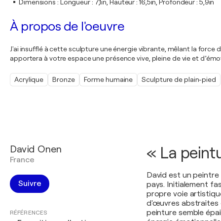
Dimensions
:
Longueur : 7,1in, Hauteur : 16,5in, Profondeur : 5,9in
À propos de l'oeuvre
J'ai insufflé à cette sculpture une énergie vibrante, mêlant la force
apportera à votre espace une présence vive, pleine de vie et d’émot
Acrylique
Bronze
Forme humaine
Sculpture de plain-pied
David Onen
« La peintu
France
David est un peintre
Suivre
pays. Initialement fas
propre voie artistiq
d'œuvres abstraites 
peinture semble épais
RÉFÉRENCES