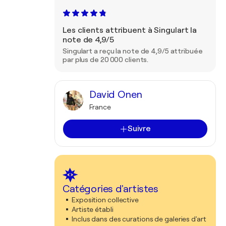
Les clients attribuent à Singulart la
note de 4,9/5
Singulart a reçu la note de 4,9/5 attribuée
par plus de 20 000 clients.
David Onen
France
Suivre
Catégories d'artistes
Exposition collective
Artiste établi
Inclus dans des curations de galeries d'art