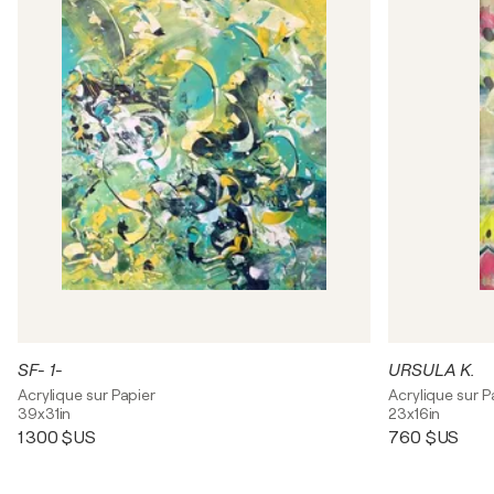
SF- 1-
URSULA K.
Acrylique sur Papier
Acrylique sur P
39x31in
23x16in
1 300 $US
760 $US