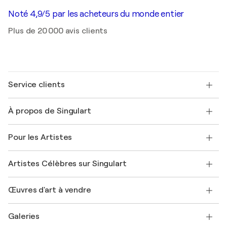
Noté 4,9/5 par les acheteurs du monde entier
Plus de 20 000 avis clients
Service clients
Nous contacter
À propos de Singulart
Expédition
Politique de retour
A propos de nous
Témoignages de clients
Pour les Artistes
FAQ
Offrir une carte cadeau
Sociétés affiliées
Rejoignez notre programme commercial
Rejoindre Singulart en tant qu'artiste
Nos artistes
Mon compte
Artistes Célèbres sur Singulart
Se connecter en tant qu'Artiste
Magazine Singulart
Protection acheteur
Emplois
+33 1 76 44 06 42
Henri Matisse
Découvrez une sélection d'art original
Œuvres d'art à vendre
Marc Chagall
Pablo Picasso
Tableaux à vendre
Salvador Dalí
Galeries
Tableaux abstraits à vendre
Banksy