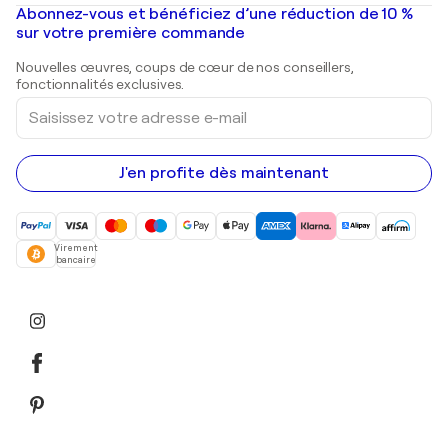
Peintures à l'huile
Mr. Brainwash
Galeries d'art en France
Abonnez-vous et bénéficiez d’une réduction de 10 %
Peintures de paysage
Shepard Fairey
Galeries d'art en Belgique
sur votre première commande
Estampes
Sculptures
Nouvelles œuvres, coups de cœur de nos conseillers,
Peintures acryliques
fonctionnalités exclusives.
Saisissez
votre
adresse
e-
mail
J'en profite dès maintenant
Virement
bancaire