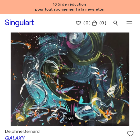
10 % de réduction
pour tout abonnement à la newsletter
(
0
)
( 0 )
1
/
26
Delphine Bernard
GALAXY