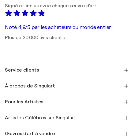
Signé et inclus avec chaque œuvre d'art
Noté 4,9/5 par les acheteurs du monde entier
Plus de 20 000 avis clients
Service clients
Nous contacter
À propos de Singulart
Expédition
Politique de retour
A propos de nous
Témoignages de clients
Pour les Artistes
FAQ
Offrir une carte cadeau
Sociétés affiliées
Rejoignez notre programme commercial
Rejoindre Singulart en tant qu'artiste
Nos artistes
Mon compte
Artistes Célèbres sur Singulart
Se connecter en tant qu'Artiste
Magazine Singulart
Protection acheteur
Emplois
+33 1 76 44 06 42
Henri Matisse
Découvrez une sélection d'art original
Œuvres d'art à vendre
Marc Chagall