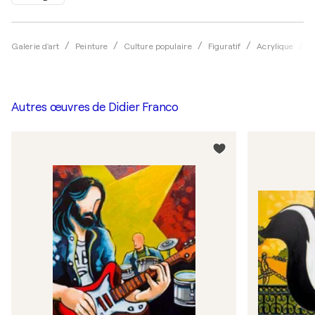
Galerie d'art
Peinture
Culture populaire
Figuratif
Acrylique
D
Autres œuvres de
Didier Franco