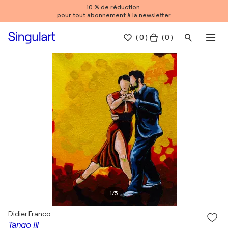
10 % de réduction
pour tout abonnement à la newsletter
(
0
)
( 0 )
1
/
5
Didier Franco
Tango III