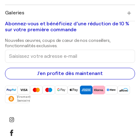
Pablo Picasso
Tableaux à vendre
Salvador Dalí
Galeries
Tableaux abstraits à vendre
Banksy
Peintures à l'huile
Mr. Brainwash
Galeries d'art en France
Abonnez-vous et bénéficiez d’une réduction de 10 %
Peintures de paysage
Shepard Fairey
Galeries d'art en Belgique
sur votre première commande
Estampes
Sculptures
Nouvelles œuvres, coups de cœur de nos conseillers,
Peintures acryliques
fonctionnalités exclusives.
Saisissez
votre
adresse
e-
mail
J'en profite dès maintenant
Virement
bancaire