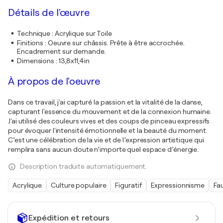
Détails de l'œuvre
Technique
:
Acrylique sur Toile
Finitions
:
Oeuvre sur châssis. Prête à être accrochée.
Encadrement sur demande.
Dimensions
:
13,8x11,4in
À propos de l'oeuvre
Dans ce travail, j'ai capturé la passion et la vitalité de la danse,
capturant l'essence du mouvement et de la connexion humaine.
J'ai utilisé des couleurs vives et des coups de pinceau expressifs
pour évoquer l'intensité émotionnelle et la beauté du moment.
C’est une célébration de la vie et de l’expression artistique qui
remplira sans aucun doute n’importe quel espace d’énergie.
Description traduite automatiquement.
Acrylique
Culture populaire
Figuratif
Expressionnisme
Fa
Expédition et retours