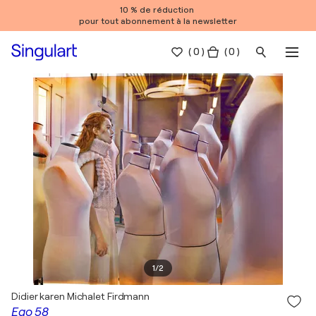
10 % de réduction
pour tout abonnement à la newsletter
(
0
)
( 0 )
1
/
2
Didier karen Michalet Firdmann
Ego 58