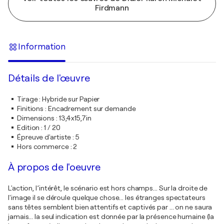
Firdmann
Information
Détails de l'œuvre
Tirage
:
Hybride sur Papier
Finitions
:
Encadrement sur demande
Dimensions
:
13,4x15,7in
Edition
:
1 / 20
Épreuve d'artiste
:
5
Hors commerce
:
2
À propos de l'oeuvre
L'action, l’intérêt, le scénario est hors champs... Sur la droite de
l'image il se déroule quelque chose... les étranges spectateurs
sans têtes semblent bien attentifs et captivés par ... on ne saura
jamais... la seul indication est donnée par la présence humaine (la