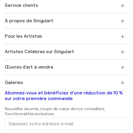
Service clients
Nous contacter
À propos de Singulart
Expédition
Politique de retour
A propos de nous
Témoignages de clients
Pour les Artistes
FAQ
Offrir une carte cadeau
Sociétés affiliées
Rejoignez notre programme commercial
Rejoindre Singulart en tant qu'artiste
Nos artistes
Mon compte
Artistes Célèbres sur Singulart
Se connecter en tant qu'Artiste
Magazine Singulart
Protection acheteur
Emplois
+33 1 76 44 06 42
Henri Matisse
Découvrez une sélection d'art original
Œuvres d'art à vendre
Marc Chagall
Pablo Picasso
Tableaux à vendre
Salvador Dalí
Galeries
Tableaux abstraits à vendre
Banksy
Peintures à l'huile
Mr. Brainwash
Galeries d'art en France
Abonnez-vous et bénéficiez d’une réduction de 10 %
Peintures de paysage
Shepard Fairey
Galeries d'art en Belgique
sur votre première commande
Estampes
Sculptures
Nouvelles œuvres, coups de cœur de nos conseillers,
Peintures acryliques
fonctionnalités exclusives.
Saisissez
votre
adresse