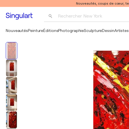
Nouveautés, coups de cœur, t
Rechercher 
New York
Photographie
Nouveautés
Peinture
Éditions
Photographie
Sculpture
Dessin
Artistes
Pop Art
Pablo Picasso