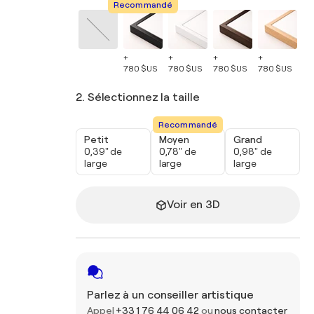
Recommandé
+
+
+
+
+
780 $US
780 $US
780 $US
780 $US
78
2. Sélectionnez la taille
Recommandé
Petit
Moyen
Grand
0,39" de
0,78" de
0,98" de
large
large
large
Voir en 3D
Parlez à un conseiller artistique
Appel
+33 1 76 44 06 42
ou
nous contacter