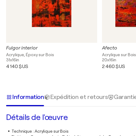
Fulgor interior
Afecto
Acrylique, Époxy sur Bois
Acrylique sur Boi
31x16in
20x16in
4 140 $US
2 460 $US
Information
Expédition et retours
Garanti
Détails de l'œuvre
Technique
:
Acrylique sur Bois