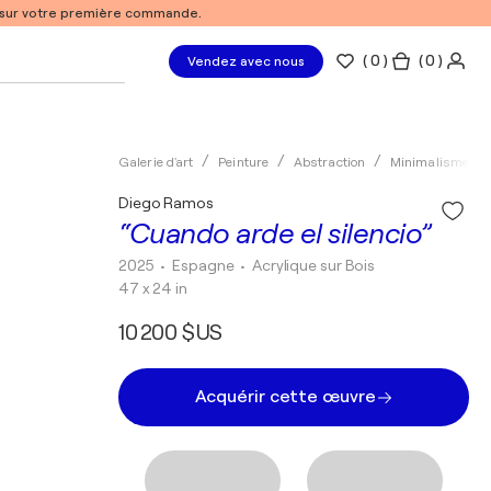
% sur votre première commande.
(
0
)
( 0 )
Vendez avec nous
Galerie d'art
Peinture
Abstraction
Minimalisme
Diego Ramos
“Cuando arde el silencio”
2025
• Espagne
•
Acrylique sur Bois
47 x 24 in
10 200 $US
Acquérir cette œuvre