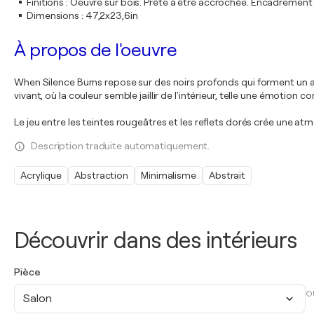
Finitions
:
Oeuvre sur bois. Prête à être accrochée. Encadremen
Dimensions
:
47,2x23,6in
À propos de l'oeuvre
When Silence Burns repose sur des noirs profonds qui forment un 
vivant, où la couleur semble jaillir de l'intérieur, telle une émotion c
Le jeu entre les teintes rougeâtres et les reflets dorés crée une a
Description traduite automatiquement.
Acrylique
Abstraction
Minimalisme
Abstrait
Découvrir dans des intérieurs
Pièce
O
Salon