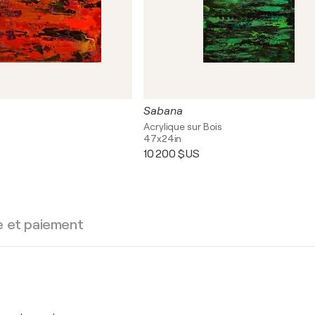
Sabana
s
Acrylique sur Bois
47x24in
10 200 $US
e et paiement