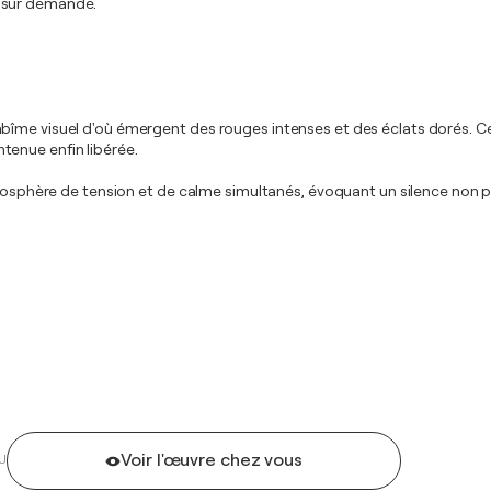
t sur demande.
abîme visuel d'où émergent des rouges intenses et des éclats dorés.
ontenue enfin libérée.
tmosphère de tension et de calme simultanés, évoquant un silence non p
Voir l'œuvre chez vous
U