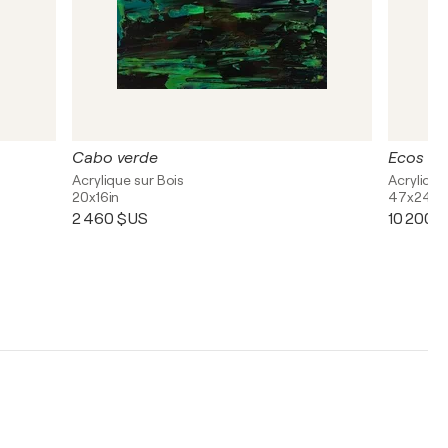
Cabo verde
Ecos de
Acrylique sur Bois
Acrylique
20x16in
47x24in
2 460 $US
10 200 