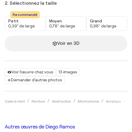
2. Sélectionnez la taille
Recommandé
Petit
Moyen
Grand
0,39" de large
0,78" de large
0,98" de large
Voir en 3D
Voir l'œuvre chez vous
13 images
Demander d'autres photos
Galerie d'art
Peinture
Abstraction
Minimalisme
Acrylique
Di
Autres œuvres de
Diego Ramos