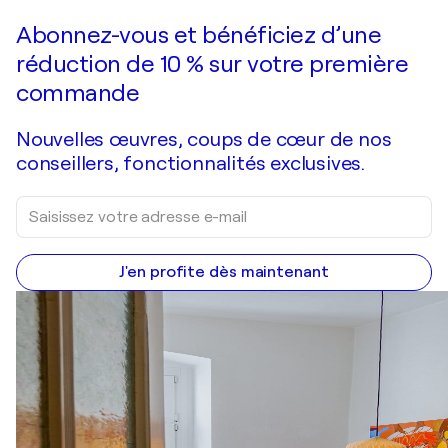
Faire une offre
Acquérir
Abonnez-vous et bénéficiez d’une
réduction de 10 % sur votre première
commande
Nouvelles œuvres, coups de cœur de nos
conseillers, fonctionnalités exclusives.
J'en profite dès maintenant