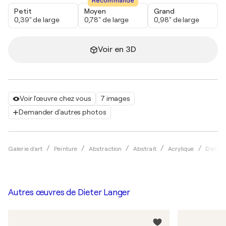
Recommandé
Petit
Moyen
Grand
0,39" de large
0,78" de large
0,98" de large
Voir en 3D
Voir l'œuvre chez vous
7 images
Demander d'autres photos
Galerie d'art
Peinture
Abstraction
Abstrait
Acrylique
Dieter
Autres œuvres de
Dieter Langer