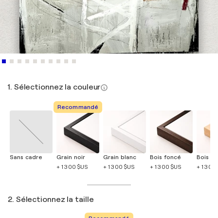
1. Sélectionnez la couleur
Recommandé
Sans cadre
Grain noir
Grain blanc
Bois foncé
Bois cla
+ 1 300 $US
+ 1 300 $US
+ 1 300 $US
+ 1 300
2. Sélectionnez la taille