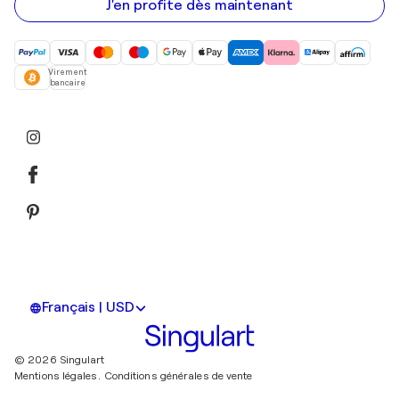
mail
J'en profite dès maintenant
Virement
bancaire
Français | USD
© 2026 Singulart
Mentions légales.
Conditions générales de vente