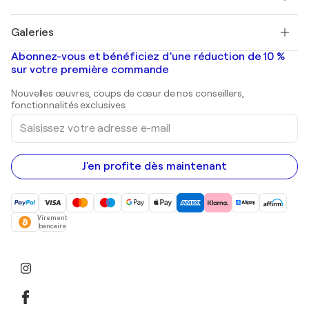
Pablo Picasso
Tableaux à vendre
Salvador Dalí
Galeries
Tableaux abstraits à vendre
Banksy
Peintures à l'huile
Mr. Brainwash
Galeries d'art en France
Abonnez-vous et bénéficiez d’une réduction de 10 %
Peintures de paysage
Shepard Fairey
Galeries d'art en Belgique
sur votre première commande
Estampes
Sculptures
Nouvelles œuvres, coups de cœur de nos conseillers,
Peintures acryliques
fonctionnalités exclusives.
Saisissez
votre
adresse
e-
mail
J'en profite dès maintenant
Virement
bancaire