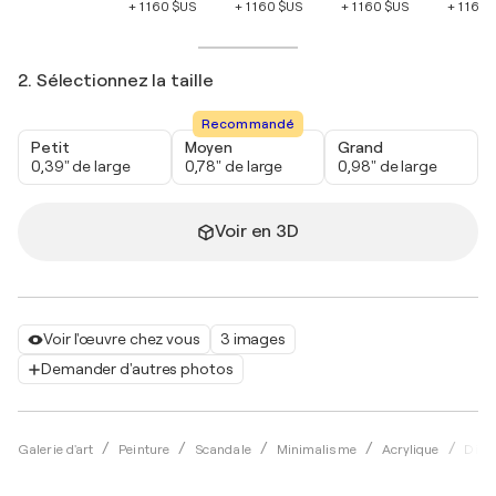
+ 1 160 $US
+ 1 160 $US
+ 1 160 $US
+ 1 160
2. Sélectionnez la taille
Recommandé
Petit
Moyen
Grand
0,39" de large
0,78" de large
0,98" de large
Voir en 3D
Voir l'œuvre chez vous
3 images
Demander d'autres photos
Galerie d'art
Peinture
Scandale
Minimalisme
Acrylique
Dima