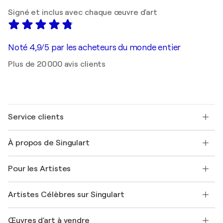
Signé et inclus avec chaque œuvre d'art
Noté 4,9/5 par les acheteurs du monde entier
Plus de 20 000 avis clients
Service clients
Nous contacter
À propos de Singulart
Expédition
Politique de retour
A propos de nous
Témoignages de clients
Pour les Artistes
FAQ
Offrir une carte cadeau
Sociétés affiliées
Rejoignez notre programme commercial
Rejoindre Singulart en tant qu'artiste
Nos artistes
Mon compte
Artistes Célèbres sur Singulart
Se connecter en tant qu'Artiste
Magazine Singulart
Protection acheteur
Emplois
+33 1 76 44 06 42
Henri Matisse
Découvrez une sélection d'art original
Œuvres d'art à vendre
Marc Chagall