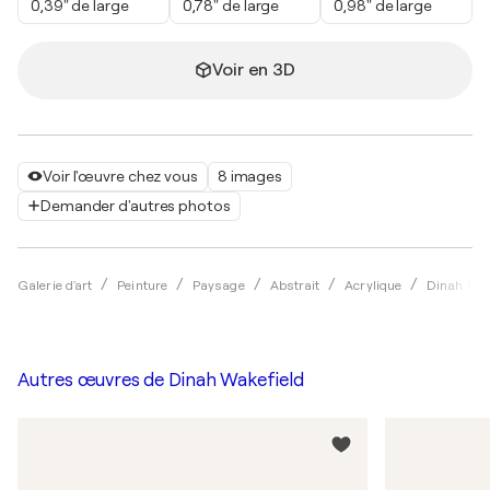
0,39" de large
0,78" de large
0,98" de large
Voir en 3D
Voir l'œuvre chez vous
8 images
Demander d'autres photos
Galerie d'art
Peinture
Paysage
Abstrait
Acrylique
Dinah Wak
Autres œuvres de
Dinah Wakefield