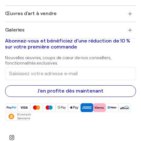
Protection acheteur
Emplois
+33 1 76 44 06 42
Henri Matisse
Découvrez une sélection d'art original
Œuvres d'art à vendre
Marc Chagall
Pablo Picasso
Tableaux à vendre
Salvador Dalí
Galeries
Tableaux abstraits à vendre
Banksy
Peintures à l'huile
Mr. Brainwash
Galeries d'art en France
Abonnez-vous et bénéficiez d’une réduction de 10 %
Peintures de paysage
Shepard Fairey
Galeries d'art en Belgique
sur votre première commande
Estampes
Sculptures
Nouvelles œuvres, coups de cœur de nos conseillers,
Peintures acryliques
fonctionnalités exclusives.
Saisissez
votre
adresse
e-
mail
J'en profite dès maintenant
Virement
bancaire