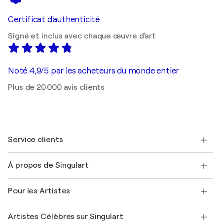
Certificat d'authenticité
Signé et inclus avec chaque œuvre d'art
Noté 4,9/5 par les acheteurs du monde entier
Plus de 20 000 avis clients
Service clients
Nous contacter
À propos de Singulart
Expédition
Politique de retour
A propos de nous
Témoignages de clients
Pour les Artistes
FAQ
Offrir une carte cadeau
Sociétés affiliées
Rejoignez notre programme commercial
Rejoindre Singulart en tant qu'artiste
Nos artistes
Mon compte
Artistes Célèbres sur Singulart
Se connecter en tant qu'Artiste
Magazine Singulart