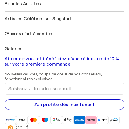
Témoignages de clients
Pour les Artistes
FAQ
Offrir une carte cadeau
Sociétés affiliées
Rejoignez notre programme commercial
Rejoindre Singulart en tant qu'artiste
Nos artistes
Mon compte
Artistes Célèbres sur Singulart
Se connecter en tant qu'Artiste
Magazine Singulart
Protection acheteur
Emplois
+33 1 76 44 06 42
Henri Matisse
Découvrez une sélection d'art original
Œuvres d'art à vendre
Marc Chagall
Pablo Picasso
Tableaux à vendre
Salvador Dalí
Galeries
Tableaux abstraits à vendre
Banksy
Peintures à l'huile
Mr. Brainwash
Galeries d'art en France
Abonnez-vous et bénéficiez d’une réduction de 10 %
Peintures de paysage
Shepard Fairey
Galeries d'art en Belgique
sur votre première commande
Estampes
Sculptures
Nouvelles œuvres, coups de cœur de nos conseillers,
Peintures acryliques
fonctionnalités exclusives.
Saisissez
votre
adresse
e-
mail
J'en profite dès maintenant
Virement