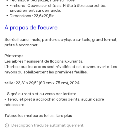
Technique
:
Acrylique, Huile sur Toile
Finitions
:
Oeuvre sur châssis. Prête à être accrochée.
Encadrement sur demande.
Dimensions
:
23,6x29,5in
À propos de l'oeuvre
Soirée fleurie - huile, peinture acrylique sur toile, grand format,
prête à accrocher
Printemps.
Les arbres fleurissent de flocons luxuriants.
L'herbe sous les arbres s'est réveillée et est devenue verte. Les
rayons du soleil percent les premières feuilles.
taille : 23,8" x 29,5" (60 cm x 75 cm), 2024
- Signé au recto et au verso par l'artiste
- Tendu et prêt à accrocher, côtés peints, aucun cadre
nécessaire.
J'utilise les meilleures toiles
…
Lire plus
Description traduite automatiquement.