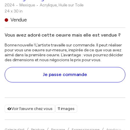
2024
• Mexique
•
Acrylique, Huile sur Toile
24 x 30 in
Vendue
Vous avez adoré cette oeuvre mais elle est vendue ?
Bonne nouvelle ! L'artiste travaille sur commande. Il peut réaliser
pour vous une oeuvre sur-mesure, inspirée de ce que vous avez
aimé dans la première oeuvre. L'avantage : vous pourrez décider
des dimensions et nous négocions le prix pour vous.
Je passe commande
Voir l'œuvre chez vous
11 images
Galerie d'art
Peinture
Paysage
Expressionnisme
Acrylique
D