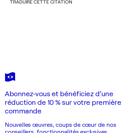
TRADUIRE CETTE CITATION
DMITRY
SPIROS
Vous avez adoré cette oeuvre mais elle est vendue ?
Blooming evening
Abonnez-vous et bénéficiez d’une
Je passe commande
réduction de 10 % sur votre première
commande
Nouvelles œuvres, coups de cœur de nos
conseillers, fonctionnalités exclusives.