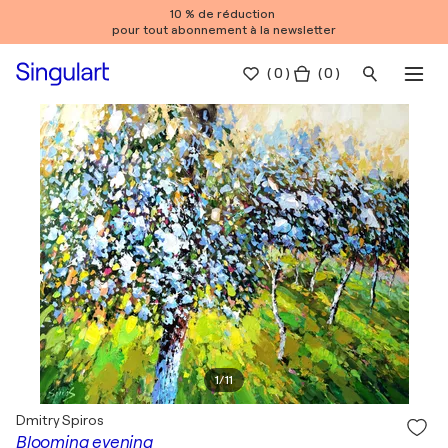
10 % de réduction
pour tout abonnement à la newsletter
(
0
)
( 0 )
1
/
11
Dmitry Spiros
Blooming evening