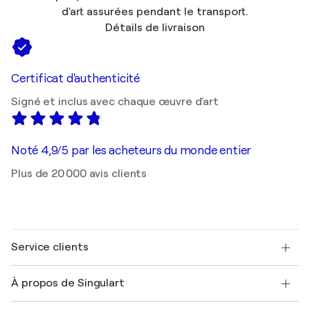
d'art assurées pendant le transport.
Détails de livraison
Certificat d'authenticité
Signé et inclus avec chaque œuvre d'art
Noté 4,9/5 par les acheteurs du monde entier
Plus de 20 000 avis clients
Service clients
Nous contacter
À propos de Singulart
Expédition
Politique de retour
A propos de nous