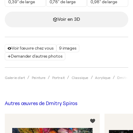
0,39" de large
0,78" de large
0,98" de large
Voir en 3D
Voir l'œuvre chez vous
9 images
Demander d'autres photos
Galerie d'art
Peinture
Portrait
Classique
Acrylique
Dmitry S
Autres œuvres de
Dmitry Spiros