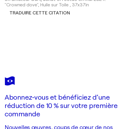
"Crowned dove",
Huile sur Toile
,
37x37in
TRADUIRE CETTE CITATION
DMITRY SPIROS
Naema
4 540 $US
Faire une offre
Acquérir
Abonnez-vous et bénéficiez d’une
réduction de 10 % sur votre première
commande
Nouvelles œuvres, coups de cœur de nos