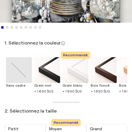
1. Sélectionnez la couleur
Recommandé
Sans cadre
Grain noir
Grain blanc
Bois foncé
Bois cla
+ 1 890 $US
+ 1 890 $US
+ 1 890 $US
+ 1 890
2. Sélectionnez la taille
Recommandé
Petit
Moyen
Grand