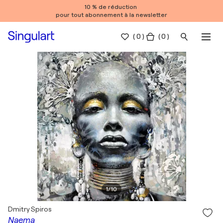
10 % de réduction
pour tout abonnement à la newsletter
(
0
)
( 0 )
1
/
10
Dmitry Spiros
Naema