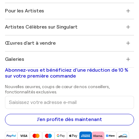
Politique de retour
A propos de nous
Témoignages de clients
Pour les Artistes
FAQ
Offrir une carte cadeau
Sociétés affiliées
Rejoignez notre programme commercial
Rejoindre Singulart en tant qu'artiste
Nos artistes
Mon compte
Artistes Célèbres sur Singulart
Se connecter en tant qu'Artiste
Magazine Singulart
Protection acheteur
Emplois
+33 1 76 44 06 42
Henri Matisse
Découvrez une sélection d'art original
Œuvres d'art à vendre
Marc Chagall
Pablo Picasso
Tableaux à vendre
Salvador Dalí
Galeries
Tableaux abstraits à vendre
Banksy
Peintures à l'huile
Mr. Brainwash
Galeries d'art en France
Abonnez-vous et bénéficiez d’une réduction de 10 %
Peintures de paysage
Shepard Fairey
Galeries d'art en Belgique
sur votre première commande
Estampes
Sculptures
Nouvelles œuvres, coups de cœur de nos conseillers,
Peintures acryliques
fonctionnalités exclusives.
Saisissez
votre
adresse
e-
mail
J'en profite dès maintenant