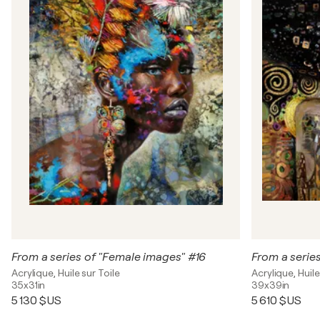
From a series of "Female images" #16
From a serie
Acrylique, Huile sur Toile
Acrylique, Huile
35x31in
39x39in
5 130 $US
5 610 $US