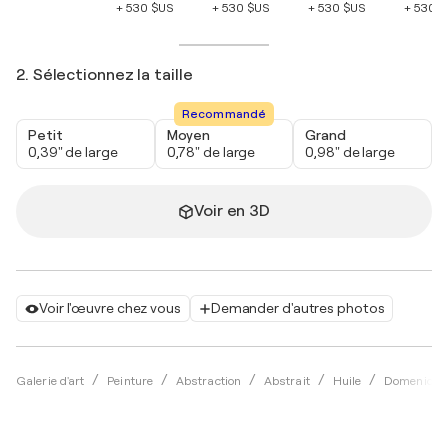
+ 530 $US
+ 530 $US
+ 530 $US
+ 530 
2. Sélectionnez la taille
Recommandé
Petit
Moyen
Grand
0,39" de large
0,78" de large
0,98" de large
Voir en 3D
Voir l'œuvre chez vous
Demander d'autres photos
Galerie d'art
Peinture
Abstraction
Abstrait
Huile
Domenico 