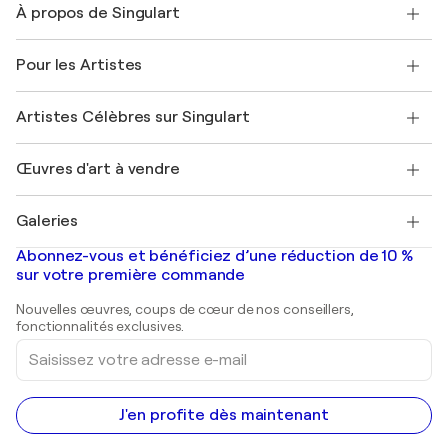
À propos de Singulart
Expédition
Politique de retour
A propos de nous
Témoignages de clients
Pour les Artistes
FAQ
Offrir une carte cadeau
Sociétés affiliées
Rejoignez notre programme commercial
Rejoindre Singulart en tant qu'artiste
Nos artistes
Mon compte
Artistes Célèbres sur Singulart
Se connecter en tant qu'Artiste
Magazine Singulart
Protection acheteur
Emplois
+33 1 76 44 06 42
Henri Matisse
Découvrez une sélection d'art original
Œuvres d'art à vendre
Marc Chagall
Pablo Picasso
Tableaux à vendre
Salvador Dalí
Galeries
Tableaux abstraits à vendre
Banksy
Peintures à l'huile
Mr. Brainwash
Galeries d'art en France
Abonnez-vous et bénéficiez d’une réduction de 10 %
Peintures de paysage
Shepard Fairey
Galeries d'art en Belgique
sur votre première commande
Estampes
Sculptures
Nouvelles œuvres, coups de cœur de nos conseillers,
Peintures acryliques
fonctionnalités exclusives.
Saisissez
votre
adresse
e-
mail
J'en profite dès maintenant