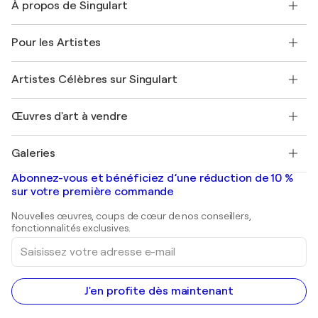
À propos de Singulart
Expédition
Politique de retour
A propos de nous
Témoignages de clients
Pour les Artistes
FAQ
Offrir une carte cadeau
Sociétés affiliées
Rejoignez notre programme commercial
Rejoindre Singulart en tant qu'artiste
Nos artistes
Mon compte
Artistes Célèbres sur Singulart
Se connecter en tant qu'Artiste
Magazine Singulart
Protection acheteur
Emplois
+33 1 76 44 06 42
Henri Matisse
Découvrez une sélection d'art original
Œuvres d'art à vendre
Marc Chagall
Pablo Picasso
Tableaux à vendre
Salvador Dalí
Galeries
Tableaux abstraits à vendre
Banksy
Peintures à l'huile
Mr. Brainwash
Galeries d'art en France
Abonnez-vous et bénéficiez d’une réduction de 10 %
Peintures de paysage
Shepard Fairey
Galeries d'art en Belgique
sur votre première commande
Estampes
Sculptures
Nouvelles œuvres, coups de cœur de nos conseillers,
Peintures acryliques
fonctionnalités exclusives.
Saisissez
votre
adresse
e-
mail
J'en profite dès maintenant