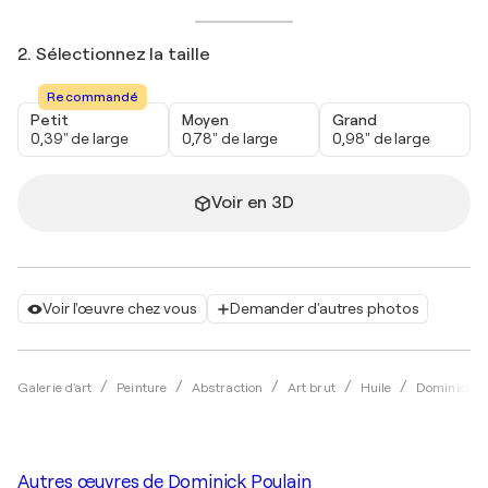
2. Sélectionnez la taille
Recommandé
Petit
Moyen
Grand
0,39" de large
0,78" de large
0,98" de large
Voir en 3D
Voir l'œuvre chez vous
Demander d'autres photos
Galerie d'art
Peinture
Abstraction
Art brut
Huile
Dominick Po
Autres œuvres de
Dominick Poulain