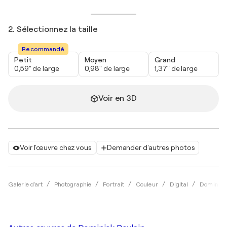
2. Sélectionnez la taille
Recommandé
Petit
Moyen
Grand
0,59" de large
0,98" de large
1,37" de large
Voir en 3D
Voir l'œuvre chez vous
Demander d'autres photos
Galerie d'art
Photographie
Portrait
Couleur
Digital
Dominick