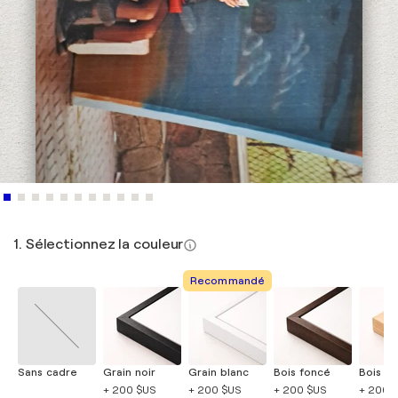
1. Sélectionnez la couleur
Recommandé
Sans cadre
Grain noir
Grain blanc
Bois foncé
Bois cla
+ 200 $US
+ 200 $US
+ 200 $US
+ 200 