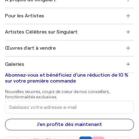
Expédition
Politique de retour
A propos de nous
Témoignages de clients
Pour les Artistes
FAQ
Offrir une carte cadeau
Sociétés affiliées
Rejoignez notre programme commercial
Rejoindre Singulart en tant qu'artiste
Nos artistes
Mon compte
Artistes Célèbres sur Singulart
Se connecter en tant qu'Artiste
Magazine Singulart
Protection acheteur
Emplois
+33 1 76 44 06 42
Henri Matisse
Découvrez une sélection d'art original
Œuvres d'art à vendre
Marc Chagall
Pablo Picasso
Tableaux à vendre
Salvador Dalí
Galeries
Tableaux abstraits à vendre
Banksy
Peintures à l'huile
Mr. Brainwash
Galeries d'art en France
Abonnez-vous et bénéficiez d’une réduction de 10 %
Peintures de paysage
Shepard Fairey
Galeries d'art en Belgique
sur votre première commande
Estampes
Sculptures
Nouvelles œuvres, coups de cœur de nos conseillers,
Peintures acryliques
fonctionnalités exclusives.
Saisissez
votre
adresse
e-
mail
J'en profite dès maintenant