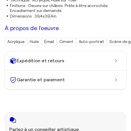
Technique
:
Acrylique, Huile sur Toile
Finitions
:
Oeuvre sur châssis. Prête à être accrochée.
Encadrement sur demande.
Dimensions
:
39,4x39,4in
À propos de l'oeuvre
Acrylique
Huile
Émail
Ciment
Auto-portrait
Scène de g
Expédition et retours
Garantie et paiement
Parlez à un conseiller artistique