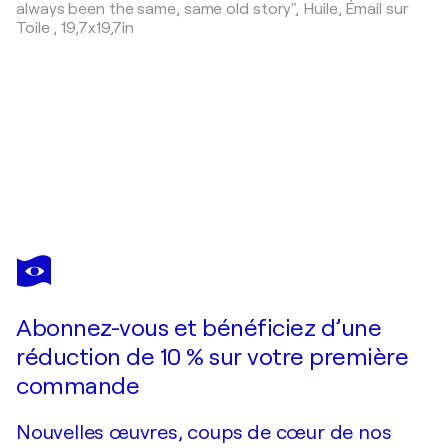
always been the same, same old story",
Huile, Émail sur
Toile
,
19,7x19,7in
DONATELLA
MARRAONI
Vous avez adoré cette oeuvre mais elle est vendue ?
A long journey
Abonnez-vous et bénéficiez d’une
Je passe commande
réduction de 10 % sur votre première
commande
Nouvelles œuvres, coups de cœur de nos