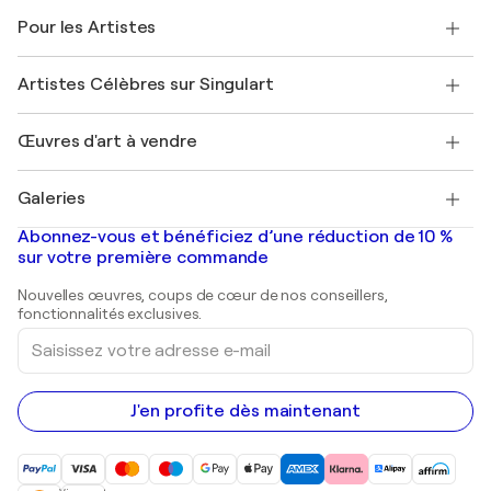
A propos de nous
Témoignages de clients
Pour les Artistes
FAQ
Offrir une carte cadeau
Sociétés affiliées
Rejoignez notre programme commercial
Rejoindre Singulart en tant qu'artiste
Nos artistes
Mon compte
Artistes Célèbres sur Singulart
Se connecter en tant qu'Artiste
Magazine Singulart
Protection acheteur
Emplois
+33 1 76 44 06 42
Henri Matisse
Découvrez une sélection d'art original
Œuvres d'art à vendre
Marc Chagall
Pablo Picasso
Tableaux à vendre
Salvador Dalí
Galeries
Tableaux abstraits à vendre
Banksy
Peintures à l'huile
Mr. Brainwash
Galeries d'art en France
Abonnez-vous et bénéficiez d’une réduction de 10 %
Peintures de paysage
Shepard Fairey
Galeries d'art en Belgique
sur votre première commande
Estampes
Sculptures
Nouvelles œuvres, coups de cœur de nos conseillers,
Peintures acryliques
fonctionnalités exclusives.
Saisissez
votre
adresse
e-
mail
J'en profite dès maintenant