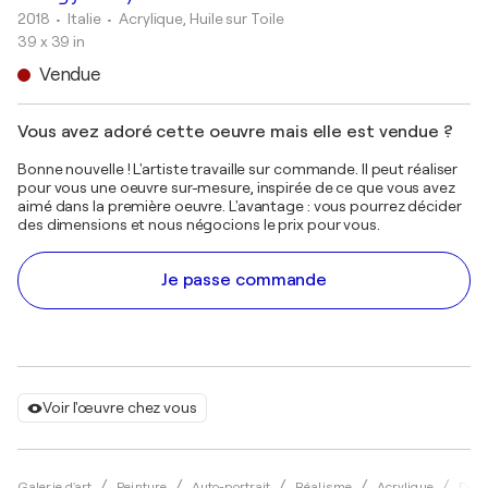
2018
• Italie
•
Acrylique, Huile sur Toile
39 x 39 in
Vendue
Vous avez adoré cette oeuvre mais elle est vendue ?
Bonne nouvelle ! L'artiste travaille sur commande. Il peut réaliser
pour vous une oeuvre sur-mesure, inspirée de ce que vous avez
aimé dans la première oeuvre. L'avantage : vous pourrez décider
des dimensions et nous négocions le prix pour vous.
Je passe commande
Voir l'œuvre chez vous
Galerie d'art
Peinture
Auto-portrait
Réalisme
Acrylique
Dona