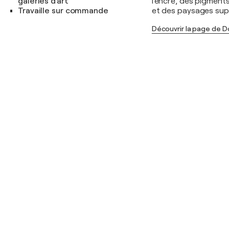
galeries d'art
l'encre, des pigments
Travaille sur commande
et des paysages sup
Découvrir la page de D