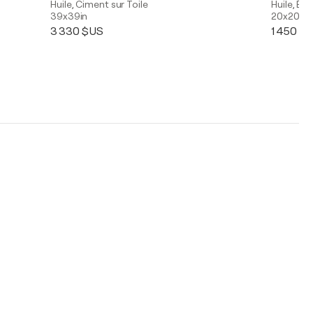
Huile, Ciment sur Toile
Huile, Éma
39x39in
20x20in
3 330 $US
1 450 $