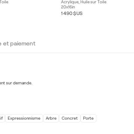
Toile
Acrylique, Huile sur Toile
20x16in
1 490 $US
e et paiement
ment sur demande.
if
Expressionnisme
Arbre
Concret
Porte