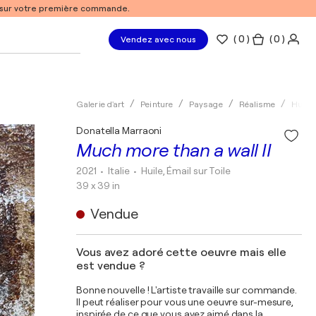
% sur votre première commande.
(
0
)
( 0 )
Vendez avec nous
Galerie d'art
Peinture
Paysage
Réalisme
Huile
Donatella Marraoni
Much more than a wall II
2021
• Italie
•
Huile, Émail sur Toile
39 x 39 in
Vendue
Vous avez adoré cette oeuvre mais elle
est vendue ?
Bonne nouvelle ! L'artiste travaille sur commande.
Il peut réaliser pour vous une oeuvre sur-mesure,
inspirée de ce que vous avez aimé dans la