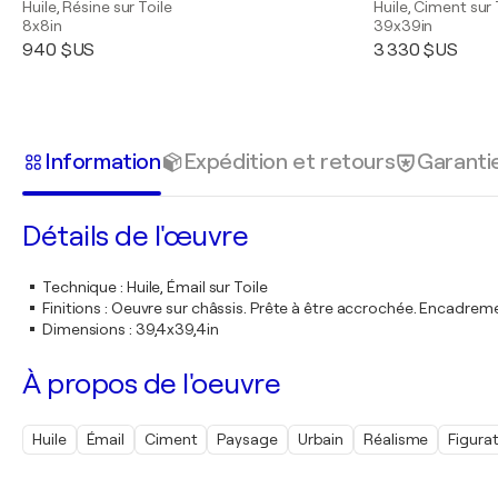
Huile, Résine sur Toile
Huile, Ciment sur 
8x8in
39x39in
940 $US
3 330 $US
Information
Expédition et retours
Garanti
Détails de l'œuvre
Technique
:
Huile, Émail sur Toile
Finitions
:
Oeuvre sur châssis. Prête à être accrochée. Encadre
Dimensions
:
39,4x39,4in
À propos de l'oeuvre
Huile
Émail
Ciment
Paysage
Urbain
Réalisme
Figurat