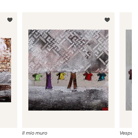
Il mio muro
Vespa in