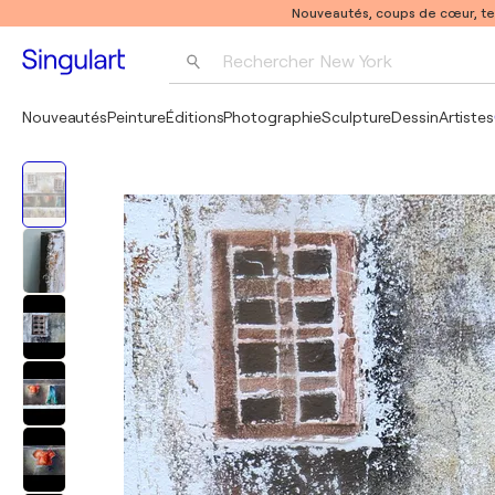
Nouveautés, coups de cœur, t
Rechercher 
New York
Photographie
Nouveautés
Peinture
Éditions
Photographie
Sculpture
Dessin
Artistes
Pop Art
Pablo Picasso