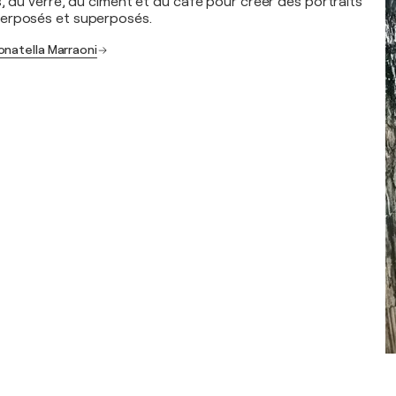
, du verre, du ciment et du café pour créer des portraits
erposés et superposés.
onatella Marraoni