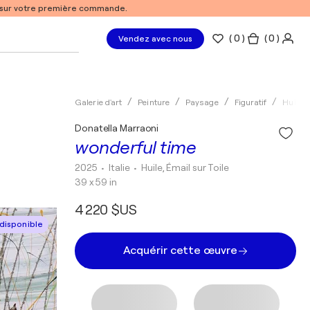
% sur votre première commande.
(
0
)
( 0 )
Vendez avec nous
Galerie d'art
Peinture
Paysage
Figuratif
Huile
Donatella Marraoni
wonderful time
2025
• Italie
•
Huile, Émail sur Toile
39 x 59 in
4 220 $US
disponible
Acquérir cette œuvre