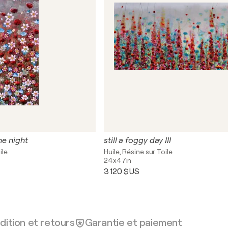
he night
still a foggy day III
ile
Huile, Résine sur Toile
24x47in
3 120 $US
dition et retours
Garantie et paiement