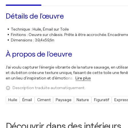
Détails de l'œuvre
Technique
:
Huile, Émail sur Toile
Finitions
:
Oeuvre sur châssis. Prête à être accrochée. Encadre
Dimensions
:
39,4x59,1in
À propos de l'oeuvre
J'ai voulu capturer l'énergie vibrante de la nature sauvage, en utilis
et du béton crée une texture unique, faisant de cette toile une fe
en un lieu d'inspiration et d'émotions
…
Lire plus
Description traduite automatiquement.
Huile
Émail
Ciment
Paysage
Nature
Figuratif
Expres
Découvrir dans des intérieurs