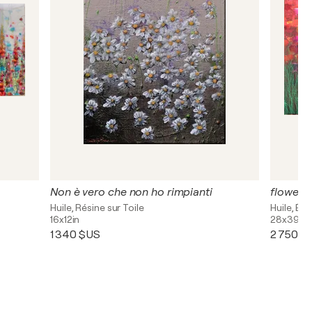
Non è vero che non ho rimpianti
flowers 
Huile, Résine sur Toile
Huile, Éma
16x12in
28x39in
1 340 $US
2 750 $