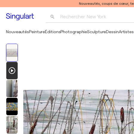
Nouveautés, coups de cœur, t
Rechercher 
New York
Photographie
Nouveautés
Peinture
Éditions
Photographie
Sculpture
Dessin
Artistes
Pop Art
Pablo Picasso