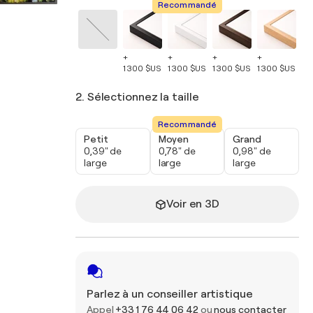
Recommandé
+
+
+
+
+
1 300 $US
1 300 $US
1 300 $US
1 300 $US
1 
2. Sélectionnez la taille
Recommandé
Petit
Moyen
Grand
0,39" de
0,78" de
0,98" de
large
large
large
Voir en 3D
Parlez à un conseiller artistique
Appel
+33 1 76 44 06 42
ou
nous contacter