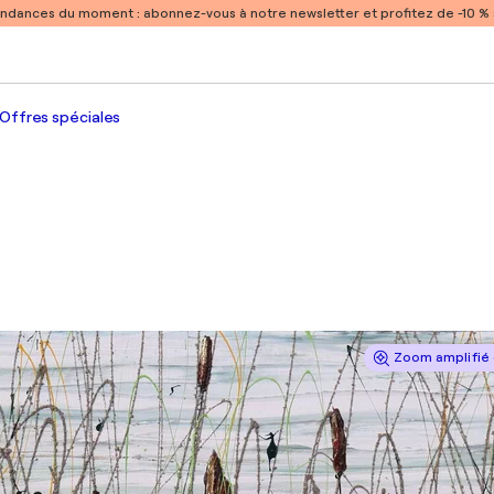
endances du moment :
abonnez-vous à notre newsletter et profitez de -10 
Offres spéciales
Zoom amplifié 