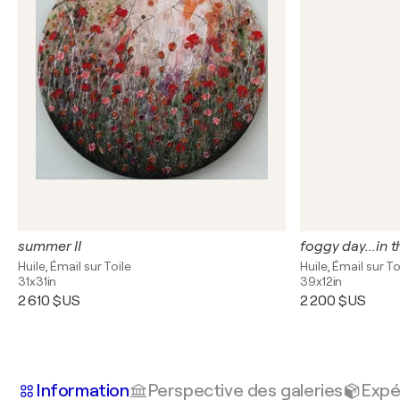
summer II
foggy day...in t
Huile, Émail sur Toile
Huile, Émail sur To
31x31in
39x12in
2 610 $US
2 200 $US
Information
Perspective des galeries
Expé