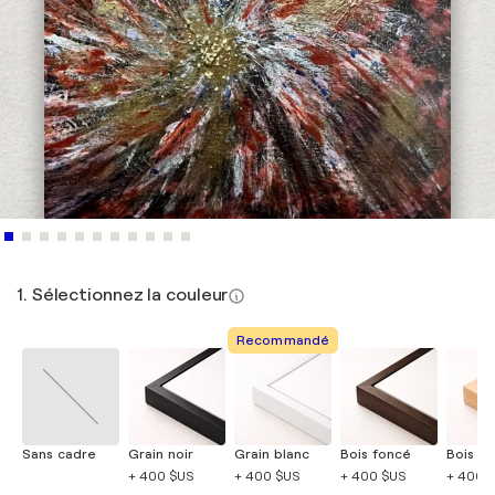
1. Sélectionnez la couleur
Recommandé
Sans cadre
Grain noir
Grain blanc
Bois foncé
Bois cla
+ 400 $US
+ 400 $US
+ 400 $US
+ 400 