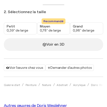
2. Sélectionnez la taille
Recommandé
Petit
Moyen
Grand
0,39" de large
0,78" de large
0,98" de large
Voir en 3D
Voir l'œuvre chez vous
Demander d'autres photos
Galerie d'art
Peinture
Nature
Abstrait
Acrylique
Doris Wegl
Autres œuvres de
Doris Weglehner