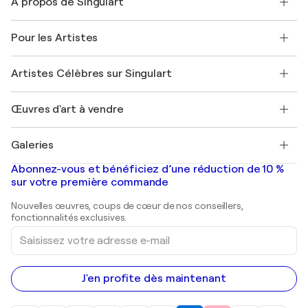
À propos de Singulart
Expédition
Politique de retour
A propos de nous
Témoignages de clients
Pour les Artistes
FAQ
Offrir une carte cadeau
Sociétés affiliées
Rejoignez notre programme commercial
Rejoindre Singulart en tant qu'artiste
Nos artistes
Mon compte
Artistes Célèbres sur Singulart
Se connecter en tant qu'Artiste
Magazine Singulart
Protection acheteur
Emplois
+33 1 76 44 06 42
Henri Matisse
Découvrez une sélection d'art original
Œuvres d'art à vendre
Marc Chagall
Pablo Picasso
Tableaux à vendre
Salvador Dalí
Galeries
Tableaux abstraits à vendre
Banksy
Peintures à l'huile
Mr. Brainwash
Galeries d'art en France
Abonnez-vous et bénéficiez d’une réduction de 10 %
Peintures de paysage
Shepard Fairey
Galeries d'art en Belgique
sur votre première commande
Estampes
Sculptures
Nouvelles œuvres, coups de cœur de nos conseillers,
Peintures acryliques
fonctionnalités exclusives.
Saisissez
votre
adresse
e-
mail
J'en profite dès maintenant