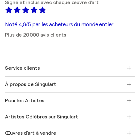
Signé et inclus avec chaque œuvre d'art
Noté 4,9/5 par les acheteurs du monde entier
Plus de 20 000 avis clients
Service clients
Nous contacter
À propos de Singulart
Expédition
Politique de retour
A propos de nous
Témoignages de clients
Pour les Artistes
FAQ
Offrir une carte cadeau
Sociétés affiliées
Rejoignez notre programme commercial
Rejoindre Singulart en tant qu'artiste
Nos artistes
Mon compte
Artistes Célèbres sur Singulart
Se connecter en tant qu'Artiste
Magazine Singulart
Protection acheteur
Emplois
+33 1 76 44 06 42
Henri Matisse
Découvrez une sélection d'art original
Œuvres d'art à vendre
Marc Chagall
Pablo Picasso