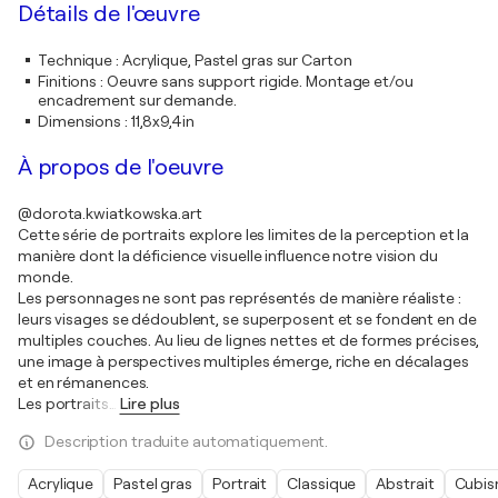
Détails de l'œuvre
Technique
:
Acrylique, Pastel gras sur Carton
Finitions
:
Oeuvre sans support rigide. Montage et/ou
encadrement sur demande.
Dimensions
:
11,8x9,4in
À propos de l'oeuvre
@dorota.kwiatkowska.art
Cette série de portraits explore les limites de la perception et la
manière dont la déficience visuelle influence notre vision du
monde.
Les personnages ne sont pas représentés de manière réaliste :
leurs visages se dédoublent, se superposent et se fondent en de
multiples couches. Au lieu de lignes nettes et de formes précises,
une image à perspectives multiples émerge, riche en décalages
et en rémanences.
Les portraits
…
Lire plus
Description traduite automatiquement.
Acrylique
Pastel gras
Portrait
Classique
Abstrait
Cubi