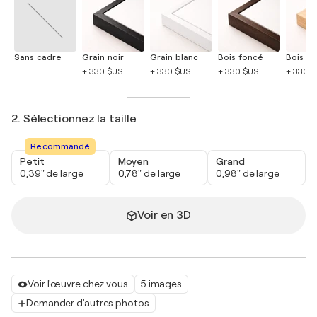
Sans cadre
Grain noir
Grain blanc
Bois foncé
Bois cla
+ 330 $US
+ 330 $US
+ 330 $US
+ 330 
2. Sélectionnez la taille
Recommandé
Petit
Moyen
Grand
0,39" de large
0,78" de large
0,98" de large
Voir en 3D
Voir l'œuvre chez vous
5 images
Demander d'autres photos