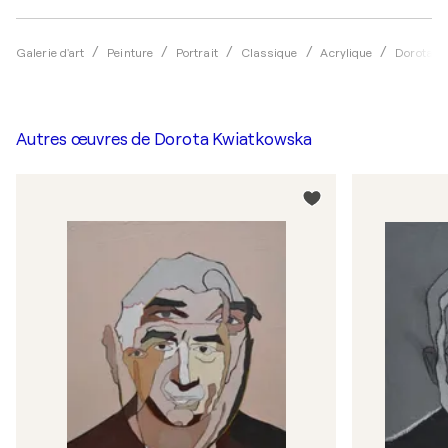
Galerie d'art
Peinture
Portrait
Classique
Acrylique
Dorota K
Autres œuvres de
Dorota Kwiatkowska