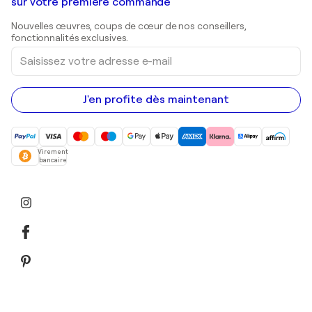
Galeries d'art en Belgique
sur votre première commande
Estampes
Sculptures
Nouvelles œuvres, coups de cœur de nos conseillers,
Peintures acryliques
fonctionnalités exclusives.
Saisissez
votre
adresse
e-
mail
J'en profite dès maintenant
Virement
bancaire