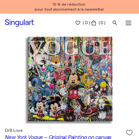
10 % de réduction
pour tout abonnement à la newsletter
(
0
)
( 0 )
1
/
6
Dr8 Love
New York Vogue – Original Painting on canvas