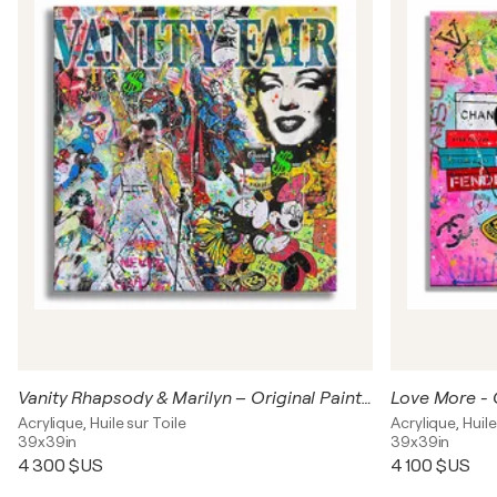
Vanity Rhapsody & Marilyn – Original Painting on canvas
Love More - 
Acrylique, Huile sur Toile
Acrylique, Huile
39x39in
39x39in
4 300 $US
4 100 $US