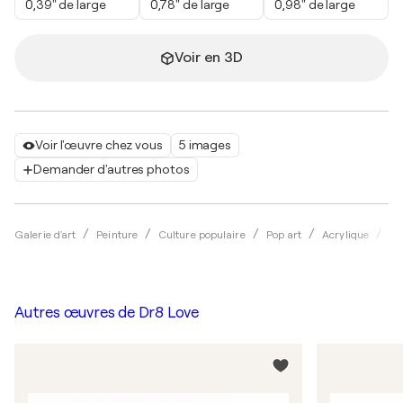
0,39" de large
0,78" de large
0,98" de large
Voir en 3D
Voir l'œuvre chez vous
5 images
Demander d'autres photos
Galerie d'art
Peinture
Culture populaire
Pop art
Acrylique
Dr
Autres œuvres de
Dr8 Love