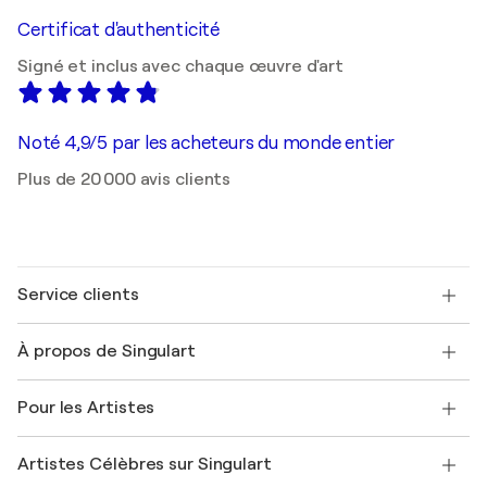
Certificat d'authenticité
Signé et inclus avec chaque œuvre d'art
Noté 4,9/5 par les acheteurs du monde entier
Plus de 20 000 avis clients
Service clients
Nous contacter
À propos de Singulart
Expédition
Politique de retour
A propos de nous
Témoignages de clients
Pour les Artistes
FAQ
Offrir une carte cadeau
Sociétés affiliées
Rejoignez notre programme commercial
Rejoindre Singulart en tant qu'artiste
Nos artistes
Mon compte
Artistes Célèbres sur Singulart
Se connecter en tant qu'Artiste
Magazine Singulart
Protection acheteur