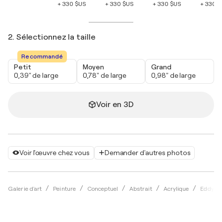
+ 330 $US
+ 330 $US
+ 330 $US
+ 330 
2. Sélectionnez la taille
Recommandé
Petit
Moyen
Grand
0,39" de large
0,78" de large
0,98" de large
Voir en 3D
Voir l'œuvre chez vous
Demander d'autres photos
Galerie d'art
Peinture
Conceptuel
Abstrait
Acrylique
Eddy Mi