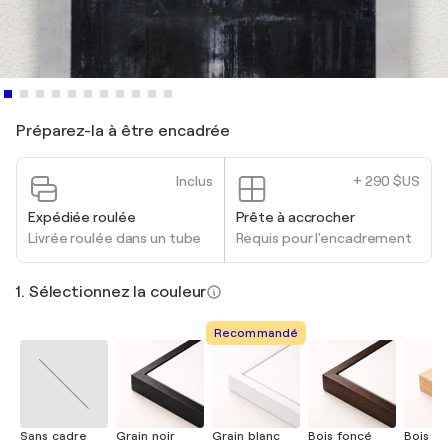
Préparez-la à être encadrée
Inclus
+ 290 $US
Expédiée roulée
Prête à accrocher
Livrée roulée dans un tube
Requis pour l'encadrement
1. Sélectionnez la couleur
Recommandé
Sans cadre
Grain noir
Grain blanc
Bois foncé
Bois cla