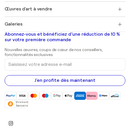
Emplois
+33 1 76 44 06 42
Henri Matisse
Découvrez une sélection d'art original
Œuvres d'art à vendre
Marc Chagall
Pablo Picasso
Tableaux à vendre
Salvador Dalí
Galeries
Tableaux abstraits à vendre
Banksy
Peintures à l'huile
Mr. Brainwash
Galeries d'art en France
Abonnez-vous et bénéficiez d’une réduction de 10 %
Peintures de paysage
Shepard Fairey
Galeries d'art en Belgique
sur votre première commande
Estampes
Sculptures
Nouvelles œuvres, coups de cœur de nos conseillers,
Peintures acryliques
fonctionnalités exclusives.
Saisissez
votre
adresse
e-
mail
J'en profite dès maintenant
Virement
bancaire