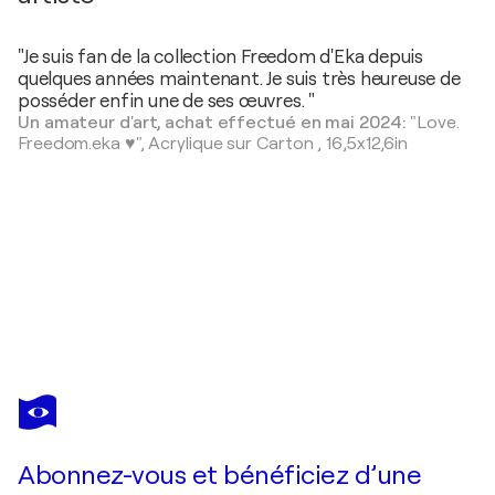
"Je suis fan de la collection Freedom d'Eka depuis
quelques années maintenant. Je suis très heureuse de
posséder enfin une de ses œuvres. "
Un amateur d'art, achat effectué en mai 2024:
"Love.
Freedom.eka ♥️",
Acrylique sur Carton
,
16,5x12,6in
EKA
PERADZE
Vous avez adoré cette oeuvre mais elle est vendue ?
Action. Action.Freiheit.-12xY
Abonnez-vous et bénéficiez d’une
Je passe commande