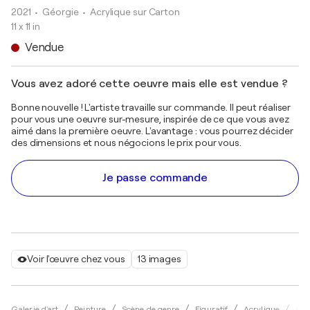
2021
• Géorgie
•
Acrylique sur Carton
11 x 11 in
Vendue
Vous avez adoré cette oeuvre mais elle est vendue ?
Bonne nouvelle ! L'artiste travaille sur commande. Il peut réaliser
pour vous une oeuvre sur-mesure, inspirée de ce que vous avez
aimé dans la première oeuvre. L'avantage : vous pourrez décider
des dimensions et nous négocions le prix pour vous.
Je passe commande
Voir l'œuvre chez vous
13 images
Galerie d'art
Peinture
Scène de genre
Figuratif
Acrylique
Eka