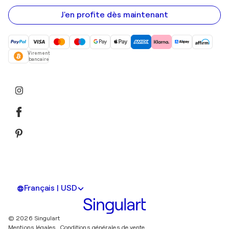
e-
mail
J'en profite dès maintenant
Virement
bancaire
Français | USD
© 2026 Singulart
Mentions légales.
Conditions générales de vente