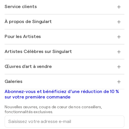
Service clients
Nous contacter
À propos de Singulart
Expédition
Politique de retour
A propos de nous
Témoignages de clients
Pour les Artistes
FAQ
Offrir une carte cadeau
Sociétés affiliées
Rejoignez notre programme commercial
Rejoindre Singulart en tant qu'artiste
Nos artistes
Mon compte
Artistes Célèbres sur Singulart
Se connecter en tant qu'Artiste
Magazine Singulart
Protection acheteur
Emplois
+33 1 76 44 06 42
Henri Matisse
Découvrez une sélection d'art original
Œuvres d'art à vendre
Marc Chagall
Pablo Picasso
Tableaux à vendre
Salvador Dalí
Galeries
Tableaux abstraits à vendre
Banksy
Peintures à l'huile
Mr. Brainwash
Galeries d'art en France
Abonnez-vous et bénéficiez d’une réduction de 10 %
Peintures de paysage
Shepard Fairey
Galeries d'art en Belgique
sur votre première commande
Estampes
Sculptures
Nouvelles œuvres, coups de cœur de nos conseillers,
Peintures acryliques
fonctionnalités exclusives.
Saisissez
votre
adresse