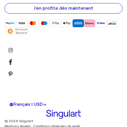
e-
mail
J'en profite dès maintenant
Virement
bancaire
Français | USD
© 2026 Singulart
Mentions légales.
Conditions générales de vente