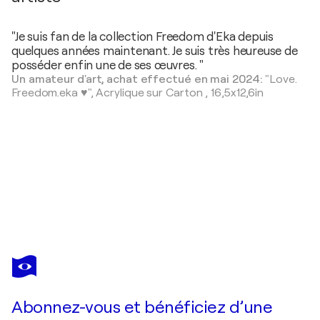
"Je suis fan de la collection Freedom d'Eka depuis
quelques années maintenant. Je suis très heureuse de
posséder enfin une de ses œuvres. "
Un amateur d'art, achat effectué en mai 2024:
"Love.
Freedom.eka ♥️",
Acrylique sur Carton
,
16,5x12,6in
EKA
PERADZE
Vous avez adoré cette oeuvre mais elle est vendue ?
Action. Action.Freiheit.-1E
Abonnez-vous et bénéficiez d’une
Je passe commande