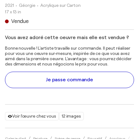
2021
• Géorgie
•
Acrylique sur Carton
17 x 13 in
Vendue
Vous avez adoré cette oeuvre mais elle est vendue ?
Bonne nouvelle ! L'artiste travaille sur commande. Il peut réaliser
pour vous une oeuvre sur-mesure, inspirée de ce que vous avez
aimé dans la première oeuvre. L'avantage : vous pourrez décider
des dimensions et nous négocions le prix pour vous.
Je passe commande
Voir l'œuvre chez vous
12 images
Galerie d'art
Peinture
Scène de genre
Figuratif
Acrylique
Eka