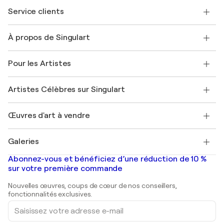
Service clients
Nous contacter
À propos de Singulart
Expédition
Politique de retour
A propos de nous
Témoignages de clients
Pour les Artistes
FAQ
Offrir une carte cadeau
Sociétés affiliées
Rejoignez notre programme commercial
Rejoindre Singulart en tant qu'artiste
Nos artistes
Mon compte
Artistes Célèbres sur Singulart
Se connecter en tant qu'Artiste
Magazine Singulart
Protection acheteur
Emplois
+33 1 76 44 06 42
Henri Matisse
Découvrez une sélection d'art original
Œuvres d'art à vendre
Marc Chagall
Pablo Picasso
Tableaux à vendre
Salvador Dalí
Galeries
Tableaux abstraits à vendre
Banksy
Peintures à l'huile
Mr. Brainwash
Galeries d'art en France
Abonnez-vous et bénéficiez d’une réduction de 10 %
Peintures de paysage
Shepard Fairey
Galeries d'art en Belgique
sur votre première commande
Estampes
Sculptures
Nouvelles œuvres, coups de cœur de nos conseillers,
Peintures acryliques
fonctionnalités exclusives.
Saisissez
votre
adresse