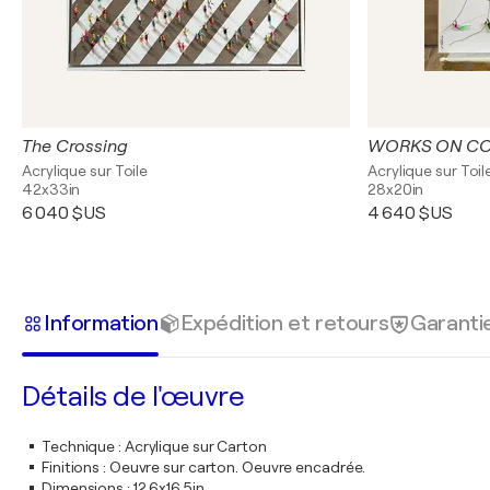
The Crossing
Acrylique sur Toile
Acrylique sur Toil
42x33in
28x20in
6 040 $US
4 640 $US
Information
Expédition et retours
Garanti
Détails de l'œuvre
Technique
:
Acrylique sur Carton
Finitions
:
Oeuvre sur carton. Oeuvre encadrée.
Dimensions
:
12,6x16,5in