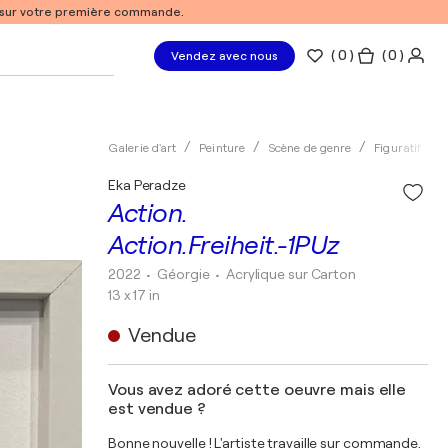
% sur votre première commande.
(
0
)
( 0 )
Vendez avec nous
Galerie d'art
Peinture
Scène de genre
Figuratif
Eka Peradze
Action.
Action.Freiheit.-1PUz
2022
• Géorgie
•
Acrylique sur Carton
13 x 17 in
Vendue
Vous avez adoré cette oeuvre mais elle
est vendue ?
Bonne nouvelle ! L'artiste travaille sur commande.