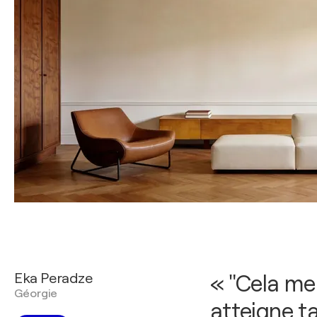
Eka Peradze
« "Cela me
Géorgie
atteigne t