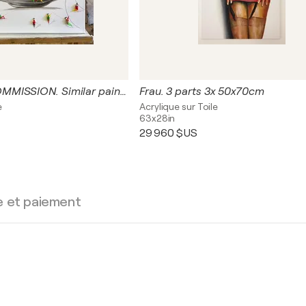
WORKS ON COMMISSION. Similar paintings
Frau. 3 parts 3x 50x70cm
e
Acrylique sur Toile
63x28in
29 960 $US
e et paiement