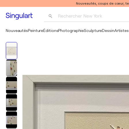
Nouveautés, coups de cœur, t
Rechercher 
New York
Photographie
Nouveautés
Peinture
Éditions
Photographie
Sculpture
Dessin
Artistes
Pop Art
Pablo Picasso