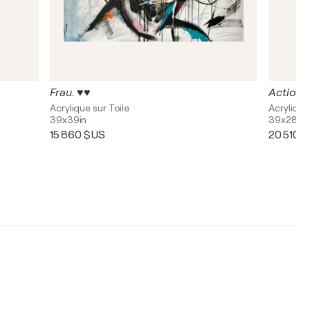
Frau. ♥️♥️
Action. 
Acrylique sur Toile
Acrylique
39x39in
39x28in
15 860 $US
20 510 