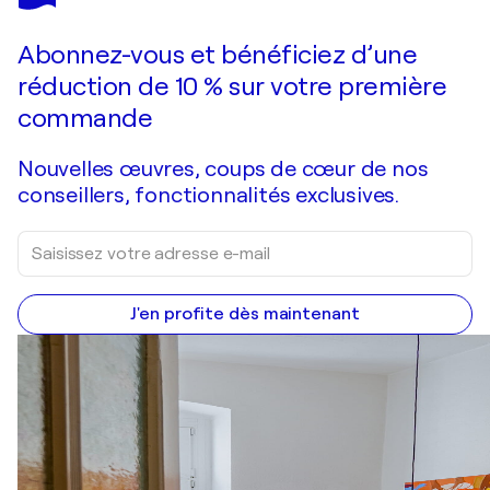
PERADZE
Vous avez adoré cette oeuvre mais elle est vendue ?
Action.Day on the beach 1-34
Abonnez-vous et bénéficiez d’une
Je passe commande
réduction de 10 % sur votre première
commande
Nouvelles œuvres, coups de cœur de nos
conseillers, fonctionnalités exclusives.
J'en profite dès maintenant