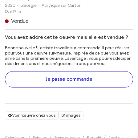
2020
• Géorgie
•
Acrylique sur Carton
13 x 17 in
Vendue
Vous avez adoré cette oeuvre mais elle est vendue ?
Bonne nouvelle ! L'artiste travaille sur commande. Il peut réaliser
pour vous une oeuvre sur-mesure, inspirée de ce que vous avez
aimé dans la première oeuvre. L'avantage : vous pourrez décider
des dimensions et nous négocions le prix pour vous.
Je passe commande
Voir l'œuvre chez vous
31 images
Galerie d'art
Peinture
Scène de genre
Figuratif
Acrylique
Eka