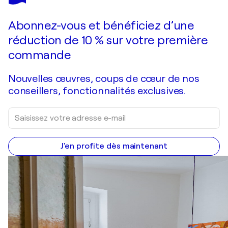
PERADZE
Vous avez adoré cette oeuvre mais elle est vendue ?
Action.Day on the beach 165
Abonnez-vous et bénéficiez d’une
Je passe commande
réduction de 10 % sur votre première
commande
Nouvelles œuvres, coups de cœur de nos
conseillers, fonctionnalités exclusives.
J'en profite dès maintenant