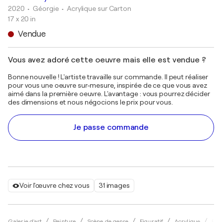
2020
• Géorgie
•
Acrylique sur Carton
17 x 20 in
Vendue
Vous avez adoré cette oeuvre mais elle est vendue ?
Bonne nouvelle ! L'artiste travaille sur commande. Il peut réaliser
pour vous une oeuvre sur-mesure, inspirée de ce que vous avez
aimé dans la première oeuvre. L'avantage : vous pourrez décider
des dimensions et nous négocions le prix pour vous.
Je passe commande
Voir l'œuvre chez vous
31 images
Galerie d'art
Peinture
Scène de genre
Figuratif
Acrylique
Eka