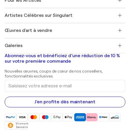
Pour les Artistes
FAQ
Offrir une carte cadeau
Sociétés affiliées
Rejoignez notre programme commercial
Rejoindre Singulart en tant qu'artiste
Nos artistes
Mon compte
Artistes Célèbres sur Singulart
Se connecter en tant qu'Artiste
Magazine Singulart
Protection acheteur
Emplois
+33 1 76 44 06 42
Henri Matisse
Découvrez une sélection d'art original
Œuvres d'art à vendre
Marc Chagall
Pablo Picasso
Tableaux à vendre
Salvador Dalí
Galeries
Tableaux abstraits à vendre
Banksy
Peintures à l'huile
Mr. Brainwash
Galeries d'art en France
Abonnez-vous et bénéficiez d’une réduction de 10 %
Peintures de paysage
Shepard Fairey
Galeries d'art en Belgique
sur votre première commande
Estampes
Sculptures
Nouvelles œuvres, coups de cœur de nos conseillers,
Peintures acryliques
fonctionnalités exclusives.
Saisissez
votre
adresse
e-
mail
J'en profite dès maintenant
Virement
bancaire