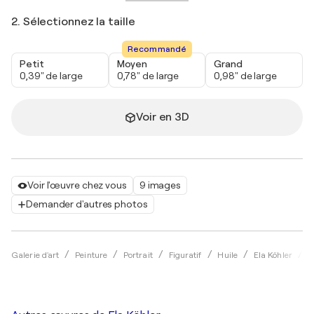
2. Sélectionnez la taille
Recommandé
Petit
Moyen
Grand
0,39" de large
0,78" de large
0,98" de large
Voir en 3D
Voir l'œuvre chez vous
9 images
Demander d'autres photos
D
Galerie d'art
Peinture
Portrait
Figuratif
Huile
Ela Köhler