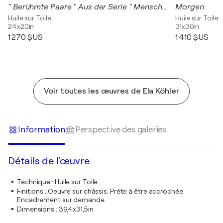
" Berühmte Paare " Aus der Serie " Menschenlandschaften "
Morgen
Huile sur Toile
Huile sur Toile
24x20in
31x30in
1 270 $US
1 410 $US
Voir toutes les œuvres de Ela Köhler
Information
Perspective des galeries
Détails de l'œuvre
Technique
:
Huile sur Toile
Finitions
:
Oeuvre sur châssis. Prête à être accrochée.
Encadrement sur demande.
Dimensions
:
39,4x31,5in