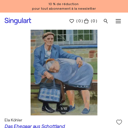
10 % de réduction
pour tout abonnement à la newsletter
(
0
)
( 0 )
1
/
10
Ela Köhler
Das Ehepaar aus Schottland