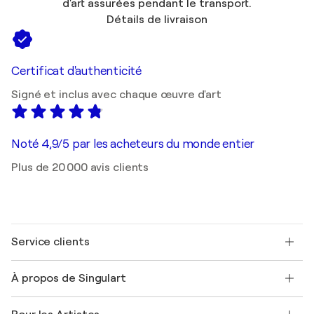
d'art assurées pendant le transport.
Détails de livraison
Certificat d'authenticité
Signé et inclus avec chaque œuvre d'art
Noté 4,9/5 par les acheteurs du monde entier
Plus de 20 000 avis clients
Service clients
Nous contacter
À propos de Singulart
Expédition
Politique de retour
A propos de nous
Témoignages de clients