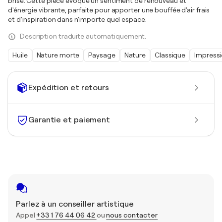
brise. Cette pièce évoque un sentiment de renouveau et
d'énergie vibrante, parfaite pour apporter une bouffée d'air frais
et d'inspiration dans n'importe quel espace.
Description traduite automatiquement.
Huile
Nature morte
Paysage
Nature
Classique
Impress
Expédition et retours
Garantie et paiement
Parlez à un conseiller artistique
Appel
+33 1 76 44 06 42
ou
nous contacter