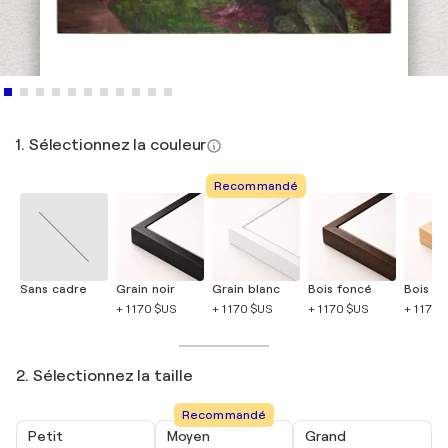
1. Sélectionnez la couleur
Recommandé
Sans cadre
Grain noir
Grain blanc
Bois foncé
Bois cla
+ 1 170 $US
+ 1 170 $US
+ 1 170 $US
+ 1 170 
2. Sélectionnez la taille
Recommandé
Petit
Moyen
Grand