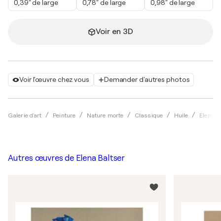
0,39" de large
0,78" de large
0,98" de large
Voir en 3D
Voir l'œuvre chez vous
Demander d'autres photos
Galerie d'art
Peinture
Nature morte
Classique
Huile
Elena B
Autres œuvres de
Elena Baltser