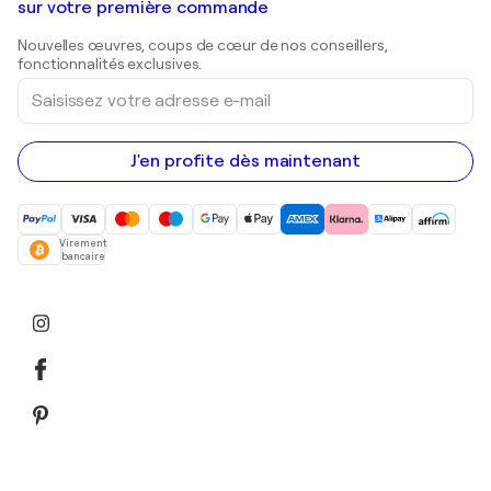
Galeries d'art en Belgique
sur votre première commande
Estampes
Sculptures
Nouvelles œuvres, coups de cœur de nos conseillers,
Peintures acryliques
fonctionnalités exclusives.
Saisissez
votre
adresse
e-
mail
J'en profite dès maintenant
Virement
bancaire