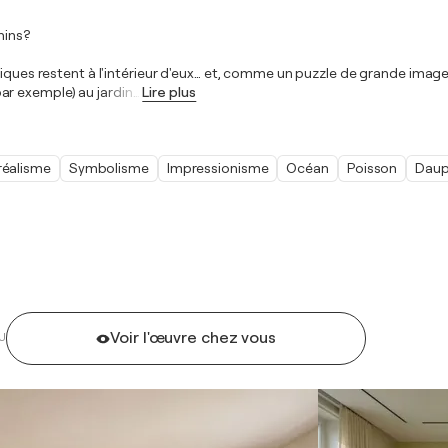
hins?
ques restent à l'intérieur d'eux… et, comme un puzzle de grande image, il
ar exemple) au jardin
…
Lire plus
réalisme
Symbolisme
Impressionisme
Océan
Poisson
Daup
Voir l'œuvre chez vous
U