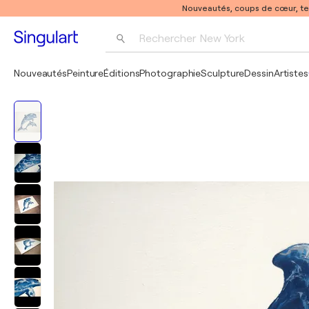
Nouveautés, coups de cœur, t
Rechercher 
New York
Photographie
Nouveautés
Peinture
Éditions
Photographie
Sculpture
Dessin
Artistes
Pop Art
Pablo Picasso