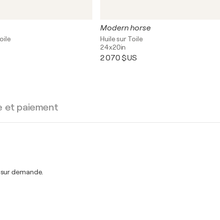
Modern horse
oile
Huile sur Toile
24x20in
2 070 $US
e et paiement
t sur demande.