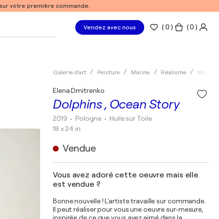
% sur votre première commande.
(
0
)
( 0 )
Vendez avec nous
Galerie d'art
Peinture
Marine
Réalisme
Huile
Elena Dmitrenko
Dolphins , Ocean Story
2019
• Pologne
•
Huile sur Toile
18 x 24 in
Vendue
Vous avez adoré cette oeuvre mais elle
est vendue ?
Bonne nouvelle ! L'artiste travaille sur commande.
Il peut réaliser pour vous une oeuvre sur-mesure,
inspirée de ce que vous avez aimé dans la