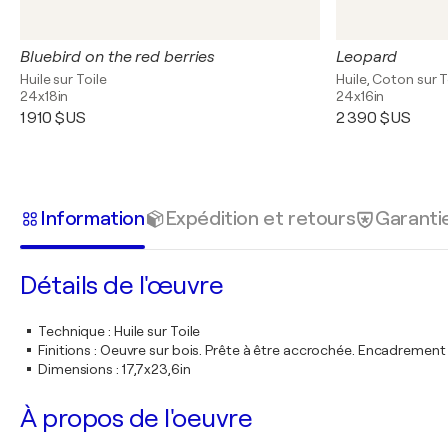
Bluebird on the red berries
Leopard
Huile sur Toile
Huile, Coton sur T
24x18in
24x16in
1 910 $US
2 390 $US
Information
Expédition et retours
Garanti
Détails de l'œuvre
Technique
:
Huile sur Toile
Finitions
:
Oeuvre sur bois. Prête à être accrochée. Encadremen
Dimensions
:
17,7x23,6in
À propos de l'oeuvre