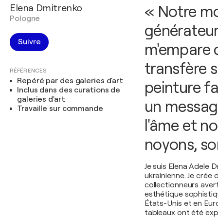
Elena Dmitrenko
« Notre m
Pologne
générateur 
Suivre
m'empare d
transfère s
RÉFÉRENCES
Repéré par des galeries d'art
peinture fa
Inclus dans des curations de
galeries d'art
un messag
Travaille sur commande
l'âme et no
noyons, s
Je suis Elena Adele 
ukrainienne. Je crée
collectionneurs avert
esthétique sophistiq
États-Unis et en Euro
tableaux ont été exp