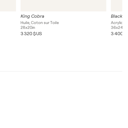
King Cobra
Black H
Huile, Coton sur Toile
Acrylique
28x20in
36x24in
3 320 $US
3 400 $