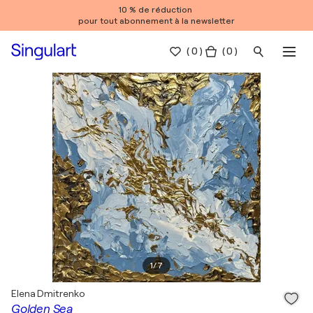
10 % de réduction
pour tout abonnement à la newsletter
(
0
)
( 0 )
1
/
7
Elena Dmitrenko
Golden Sea