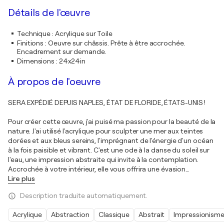
Détails de l'œuvre
Technique
:
Acrylique sur Toile
Finitions
:
Oeuvre sur châssis. Prête à être accrochée.
Encadrement sur demande.
Dimensions
:
24x24in
À propos de l'oeuvre
SERA EXPÉDIÉ DEPUIS NAPLES, ÉTAT DE FLORIDE, ÉTATS-UNIS !
Pour créer cette œuvre, j'ai puisé ma passion pour la beauté de la
nature. J'ai utilisé l'acrylique pour sculpter une mer aux teintes
dorées et aux bleus sereins, l'imprégnant de l'énergie d'un océan
à la fois paisible et vibrant. C'est une ode à la danse du soleil sur
l'eau, une impression abstraite qui invite à la contemplation.
Accrochée à votre intérieur, elle vous offrira une évasion
…
Lire plus
Description traduite automatiquement.
Acrylique
Abstraction
Classique
Abstrait
Impressionism