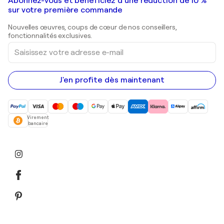
Galeries d'art en France
Abonnez-vous et bénéficiez d’une réduction de 10 %
Peintures de paysage
Shepard Fairey
Galeries d'art en Belgique
sur votre première commande
Estampes
Sculptures
Nouvelles œuvres, coups de cœur de nos conseillers,
Peintures acryliques
fonctionnalités exclusives.
Saisissez
votre
adresse
e-
mail
J'en profite dès maintenant
Virement
bancaire