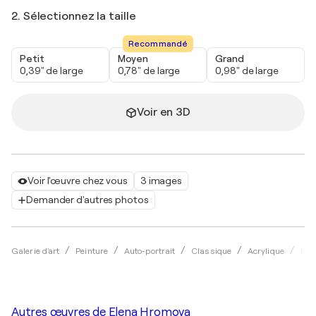
2. Sélectionnez la taille
Recommandé
Petit
Moyen
Grand
0,39" de large
0,78" de large
0,98" de large
Voir en 3D
Voir l'œuvre chez vous
3 images
Demander d'autres photos
Galerie d'art
Peinture
Auto-portrait
Classique
Acrylique
Ele
Autres œuvres de
Elena Hromova