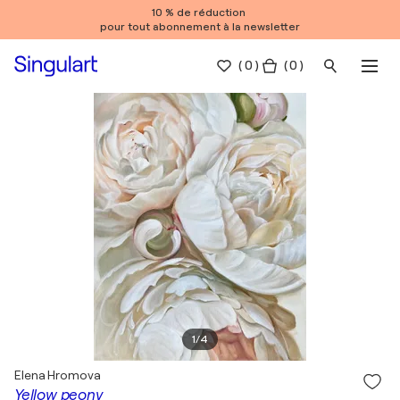
10 % de réduction
pour tout abonnement à la newsletter
(
0
)
( 0 )
1
/
4
Elena Hromova
Yellow peony