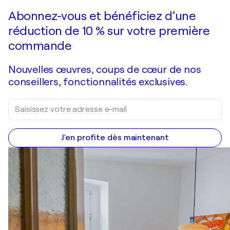
Faire une offre
Acquérir
Abonnez-vous et bénéficiez d’une
réduction de 10 % sur votre première
commande
Nouvelles œuvres, coups de cœur de nos
conseillers, fonctionnalités exclusives.
J'en profite dès maintenant