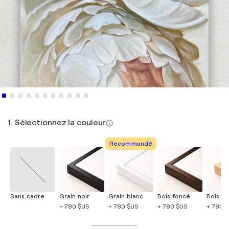
1. Sélectionnez la couleur
Recommandé
Sans cadre
Grain noir
Grain blanc
Bois foncé
Bois cla
+ 780 $US
+ 780 $US
+ 780 $US
+ 780 