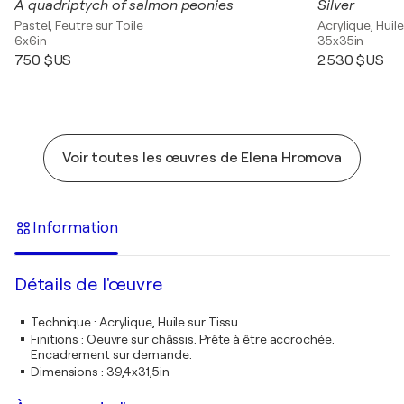
A quadriptych of salmon peonies
Silver
Pastel, Feutre sur Toile
Acrylique, Huile
6x6in
35x35in
750 $US
2 530 $US
Voir toutes les œuvres de Elena Hromova
Information
Détails de l'œuvre
Technique
:
Acrylique, Huile sur Tissu
Finitions
:
Oeuvre sur châssis. Prête à être accrochée.
Encadrement sur demande.
Dimensions
:
39,4x31,5in