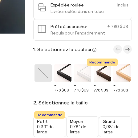
Expédiée roulée
Inclus
Livrée roulée dans un tube
Prête à accrocher
+ 780 $US
Requis pour l'encadrement
1. Sélectionnez la couleur
Recommandé
+
+
+
+
+
770 $US
770 $US
770 $US
770 $US
77
2. Sélectionnez la taille
Recommandé
Petit
Moyen
Grand
0,39" de
0,78" de
0,98" de
large
large
large