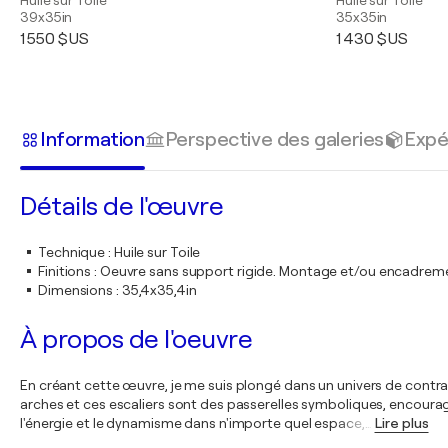
Huile sur Toile
Huile sur Toile
39x35in
35x35in
1 550 $US
1 430 $US
Information
Perspective des galeries
Expé
Détails de l'œuvre
Technique
:
Huile sur Toile
Finitions
:
Oeuvre sans support rigide. Montage et/ou encadrem
Dimensions
:
35,4x35,4in
À propos de l'oeuvre
En créant cette œuvre, je me suis plongé dans un univers de contra
arches et ces escaliers sont des passerelles symboliques, encoura
l'énergie et le dynamisme dans n'importe quel espace,
…
Lire plus