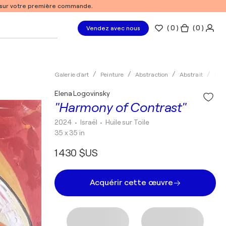
% sur votre première commande.
(
0
)
( 0 )
Vendez avec nous
Galerie d'art
Peinture
Abstraction
Abstrait
Huil
Elena Logovinsky
"Harmony of Contrast"
2024
• Israël
•
Huile sur Toile
35 x 35 in
1 430 $US
Acquérir cette œuvre