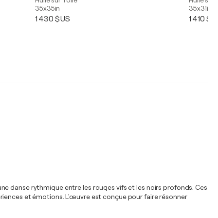
Huile sur Toile
Huile sur 
35x35in
35x31in
1 430 $US
1 410 $U
ne danse rythmique entre les rouges vifs et les noirs profonds. Ces
ériences et émotions. L'œuvre est conçue pour faire résonner