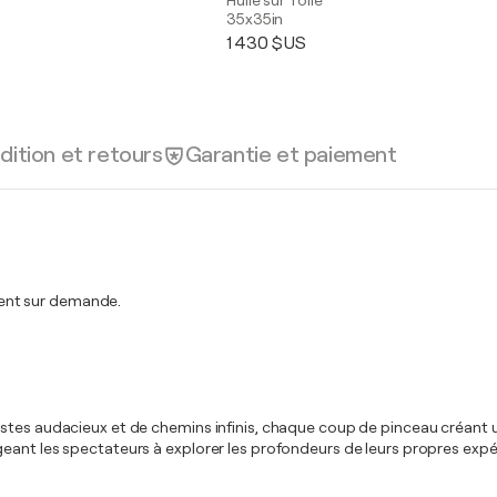
Huile sur Toile
35x35in
1 430 $US
dition et retours
Garantie et paiement
ent sur demande.
stes audacieux et de chemins infinis, chaque coup de pinceau créant u
geant les spectateurs à explorer les profondeurs de leurs propres exp