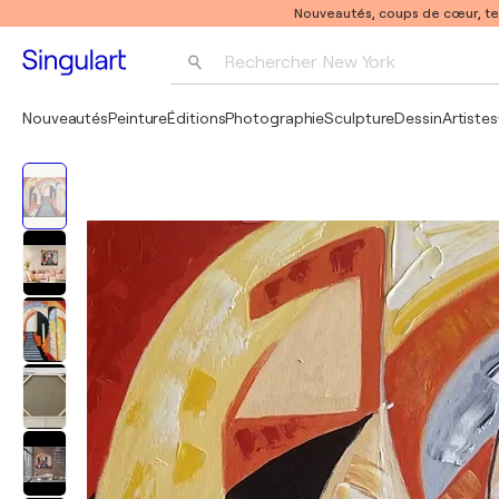
Nouveautés, coups de cœur, t
Rechercher 
New York
Photographie
Nouveautés
Peinture
Éditions
Photographie
Sculpture
Dessin
Artistes
Pop Art
Pablo Picasso