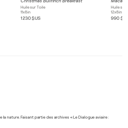
Christmas Bullfinch Breakfast
Macaw P
Huile sur Toile
Huile sur 
11x8in
12x8in
1 230 $US
990 $U
 la nature. Faisant partie des archives « Le Dialogue aviaire :