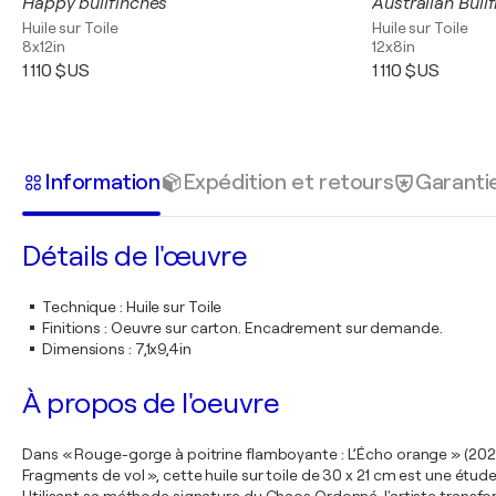
Happy bullfinches
Australian Bull
Huile sur Toile
Huile sur Toile
8x12in
12x8in
1 110 $US
1 110 $US
Information
Expédition et retours
Garanti
Détails de l'œuvre
Technique
:
Huile sur Toile
Finitions
:
Oeuvre sur carton. Encadrement sur demande.
Dimensions
:
7,1x9,4in
À propos de l'oeuvre
Dans « Rouge-gorge à poitrine flamboyante : L’Écho orange » (2024), El
Fragments de vol », cette huile sur toile de 30 x 21 cm est une étud