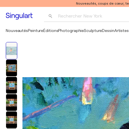
Nouveautés, coups de cœur, t
Rechercher 
New York
Photographie
Nouveautés
Peinture
Éditions
Photographie
Sculpture
Dessin
Artistes
Pop Art
Pablo Picasso