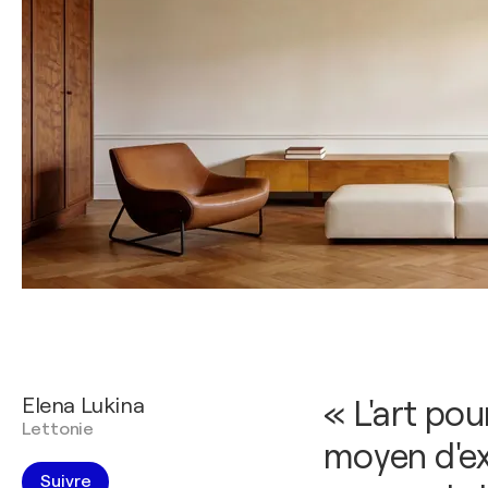
Elena Lukina
« L'art po
Lettonie
moyen d'ex
Suivre