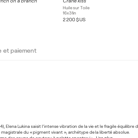
finch on a branch
Crane kiss
Huile sur Toile
16x31in
2 200 $US
e et paiement
ena Lukina saisit l’intense vibration de la vie et le fragile équilibre de
e magistrale du « pigment vivant », archétype de la liberté absolue.