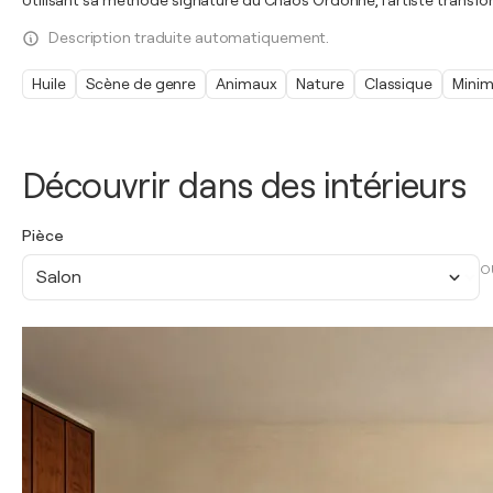
Utilisant sa méthode signature du Chaos Ordonné, l'artiste trans
Description traduite automatiquement.
Huile
Scène de genre
Animaux
Nature
Classique
Minim
Découvrir dans des intérieurs
Pièce
O
Salon