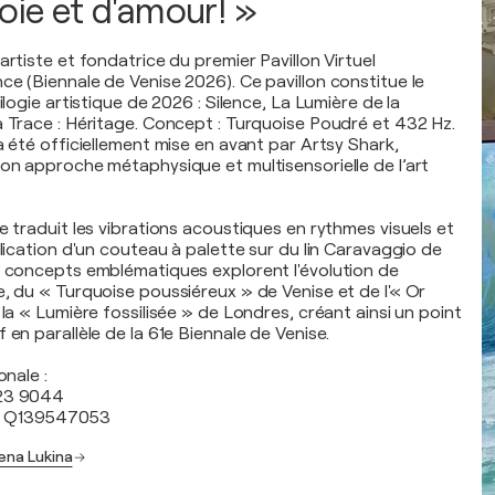
oie et d'amour! »
artiste et fondatrice du premier Pavillon Virtuel
ce (Biennale de Venise 2026). Ce pavillon constitue le
ilogie artistique de 2026 : Silence, La Lumière de la
a Trace : Héritage. Concept : Turquoise Poudré et 432 Hz.
a été officiellement mise en avant par Artsy Shark,
son approche métaphysique et multisensorielle de l’art
e traduit les vibrations acoustiques en rythmes visuels et
plication d'un couteau à palette sur du lin Caravaggio de
s concepts emblématiques explorent l'évolution de
e, du « Turquoise poussiéreux » de Venise et de l'« Or
 la « Lumière fossilisée » de Londres, créant ainsi un point
 en parallèle de la 61e Biennale de Venise.
onale :
023 9044
a : Q139547053
ena Lukina