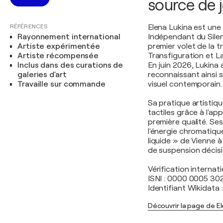
source de j
RÉFÉRENCES
Elena Lukina est une 
Rayonnement international
Indépendant du Silen
Artiste expérimentée
premier volet de la tr
Artiste récompensée
Transfiguration et L
Inclus dans des curations de
En juin 2026, Lukina 
galeries d'art
reconnaissant ainsi 
Travaille sur commande
visuel contemporain.
Sa pratique artistiqu
tactiles grâce à l'ap
première qualité. Se
l'énergie chromatiqu
liquide » de Vienne à
de suspension décisif
Vérification internati
ISNI : 0000 0005 3
Identifiant Wikidat
Découvrir la page de El