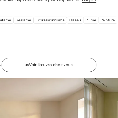
forme des coups de couteau à palette spontanés
…
Lire plus
alisme
Réalisme
Expressionnisme
Oiseau
Plume
Peinture
Voir l'œuvre chez vous
U