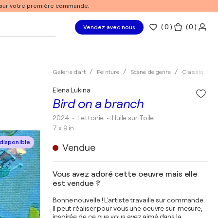
% sur votre première commande.
(
0
)
( 0 )
Vendez avec nous
Galerie d'art
Peinture
Scène de genre
Classique
Elena Lukina
Bird on a branch
2024
• Lettonie
•
Huile sur Toile
7 x 9 in
disponible
Vendue
Vous avez adoré cette oeuvre mais elle
est vendue ?
Bonne nouvelle ! L'artiste travaille sur commande.
Il peut réaliser pour vous une oeuvre sur-mesure,
inspirée de ce que vous avez aimé dans la