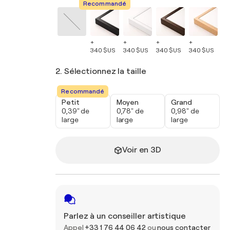
Recommandé
+
+
+
+
+
340 $US
340 $US
340 $US
340 $US
34
2. Sélectionnez la taille
Recommandé
Petit
Moyen
Grand
0,39" de
0,78" de
0,98" de
large
large
large
Voir en 3D
Parlez à un conseiller artistique
Appel
+33 1 76 44 06 42
ou
nous contacter