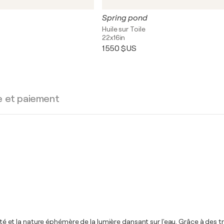
Spring pond
Huile sur Toile
22x16in
1 550 $US
e et paiement
llité et la nature éphémère de la lumière dansant sur l'eau. Grâce à des