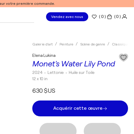
% sur votre première commande.
(
0
)
( 0 )
Vendez avec nous
Galerie d'art
Peinture
Scène de genre
Classique
Elena Lukina
Monet's Water Lily Pond
2024
• Lettonie
•
Huile sur Toile
12 x 10 in
630 $US
Acquérir cette œuvre