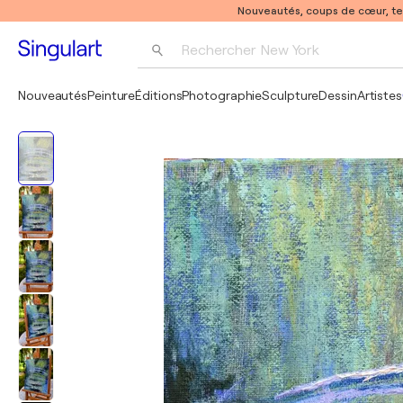
Nouveautés, coups de cœur, t
Rechercher 
New York
Photographie
Nouveautés
Peinture
Éditions
Photographie
Sculpture
Dessin
Artistes
Pop Art
Pablo Picasso