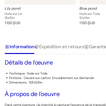
Lily pond
Blue pond
Huile sur Lin
Huile sur Toile
16x12in
12x14in
1 130 $US
1 130 $US
Information
Expédition et retours
Garanti
Détails de l'œuvre
Technique
:
Huile sur Toile
Finitions
:
Oeuvre sur carton. Encadrement sur demande.
Dimensions
:
11,8x9,8in
À propos de l'oeuvre
Dans cette peinture, j'ai cherché à capturer l'essence de la tranqui