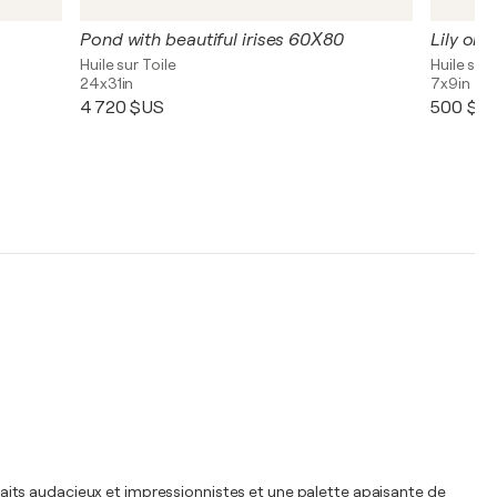
Pond with beautiful irises 60Х80
Lily on 
Huile sur Toile
Huile sur 
24x31in
7x9in
4 720 $US
500 $U
 traits audacieux et impressionnistes et une palette apaisante de