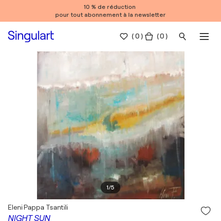
10 % de réduction
pour tout abonnement à la newsletter
(
0
)
( 0 )
1
/
5
Eleni Pappa Tsantili
NIGHT SUN