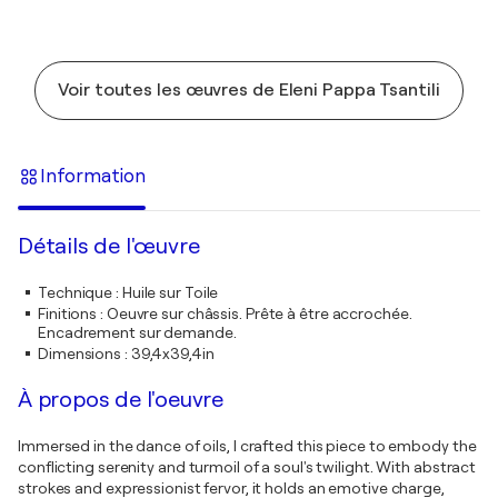
Voir toutes les œuvres de Eleni Pappa Tsantili
Information
Détails de l'œuvre
Technique
:
Huile sur Toile
Finitions
:
Oeuvre sur châssis. Prête à être accrochée.
Encadrement sur demande.
Dimensions
:
39,4x39,4in
À propos de l'oeuvre
Immersed in the dance of oils, I crafted this piece to embody the
conflicting serenity and turmoil of a soul's twilight. With abstract
strokes and expressionist fervor, it holds an emotive charge,