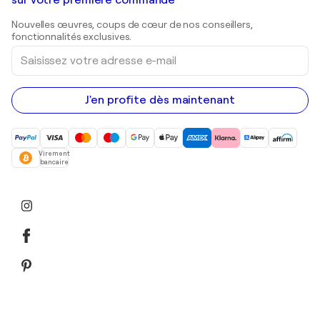
Estampes
Sculptures
Nouvelles œuvres, coups de cœur de nos conseillers,
Peintures acryliques
fonctionnalités exclusives.
Saisissez
votre
adresse
e-
mail
J'en profite dès maintenant
Virement
bancaire