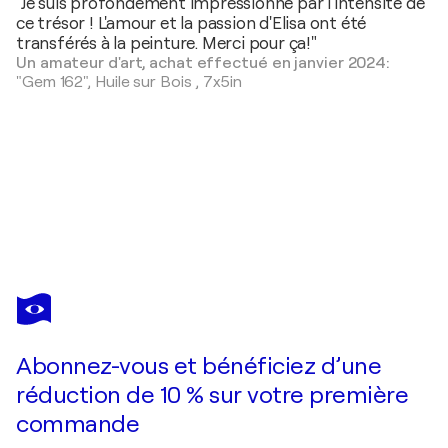
"Je suis profondément impressionné par l'intensité de
ce trésor ! L'amour et la passion d'Elisa ont été
transférés à la peinture. Merci pour ça!"
Un amateur d'art, achat effectué en janvier 2024:
"Gem 162",
Huile sur Bois
,
7x5in
ELISA BOUGHNER
Gem 188
470 $US
Faire une offre
Acquérir
Abonnez-vous et bénéficiez d’une
réduction de 10 % sur votre première
commande