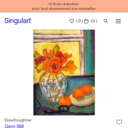
10 % de réduction
pour tout abonnement à la newsletter
(
0
)
( 0 )
1
/
10
Elisa Boughner
Gem 188