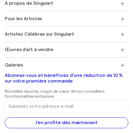
À propos de Singulart
Expédition
Politique de retour
A propos de nous
Témoignages de clients
Pour les Artistes
FAQ
Offrir une carte cadeau
Sociétés affiliées
Rejoignez notre programme commercial
Rejoindre Singulart en tant qu'artiste
Nos artistes
Mon compte
Artistes Célèbres sur Singulart
Se connecter en tant qu'Artiste
Magazine Singulart
Protection acheteur
Emplois
+33 1 76 44 06 42
Henri Matisse
Découvrez une sélection d'art original
Œuvres d'art à vendre
Marc Chagall
Pablo Picasso
Tableaux à vendre
Salvador Dalí
Galeries
Tableaux abstraits à vendre
Banksy
Peintures à l'huile
Mr. Brainwash
Galeries d'art en France
Abonnez-vous et bénéficiez d’une réduction de 10 %
Peintures de paysage
Shepard Fairey
Galeries d'art en Belgique
sur votre première commande
Estampes
Sculptures
Nouvelles œuvres, coups de cœur de nos conseillers,
Peintures acryliques
fonctionnalités exclusives.
Saisissez
votre
adresse
e-
mail
J'en profite dès maintenant