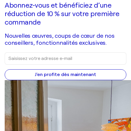
Faire une offre
Acquérir
Abonnez-vous et bénéficiez d’une
réduction de 10 % sur votre première
commande
Nouvelles œuvres, coups de cœur de nos
conseillers, fonctionnalités exclusives.
J'en profite dès maintenant