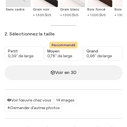
Sans cadre
Grain noir
Grain blanc
Bois foncé
Bois cla
+ 1 300 $US
+ 1 300 $US
+ 1 300 $US
+ 1 300
2. Sélectionnez la taille
Recommandé
Petit
Moyen
Grand
0,39" de large
0,78" de large
0,98" de large
Voir en 3D
Voir l'œuvre chez vous
14 images
Demander d'autres photos