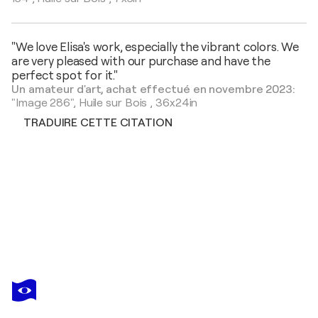
"We love Elisa's work, especially the vibrant colors. We
are very pleased with our purchase and have the
perfect spot for it."
Un amateur d'art, achat effectué en novembre 2023:
"Image 286",
Huile sur Bois
,
36x24in
TRADUIRE CETTE CITATION
ELISA BOUGHNER
Image 1016
18 110 $US