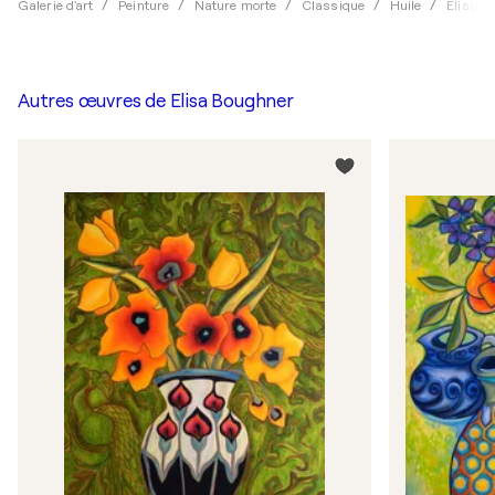
Galerie d'art
Peinture
Nature morte
Classique
Huile
Elisa B
Autres œuvres de
Elisa Boughner