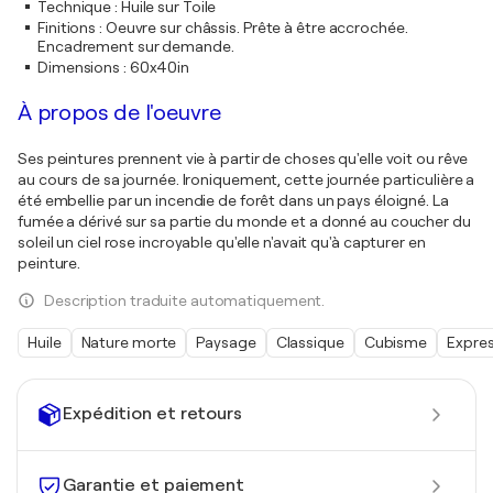
Technique
:
Huile sur Toile
Finitions
:
Oeuvre sur châssis. Prête à être accrochée.
Encadrement sur demande.
Dimensions
:
60x40in
À propos de l'oeuvre
Ses peintures prennent vie à partir de choses qu'elle voit ou rêve
au cours de sa journée. Ironiquement, cette journée particulière a
été embellie par un incendie de forêt dans un pays éloigné. La
fumée a dérivé sur sa partie du monde et a donné au coucher du
soleil un ciel rose incroyable qu'elle n'avait qu'à capturer en
peinture.
Description traduite automatiquement.
Huile
Nature morte
Paysage
Classique
Cubisme
Expre
Expédition et retours
Garantie et paiement