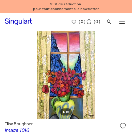
10 % de réduction
pour tout abonnement à la newsletter
(
0
)
( 0 )
1
/
16
Elisa Boughner
Image 1016