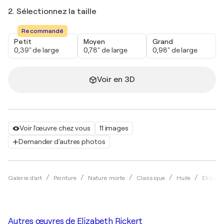
2. Sélectionnez la taille
Recommandé
Petit
Moyen
Grand
0,39" de large
0,78" de large
0,98" de large
Voir en 3D
Voir l'œuvre chez vous
11 images
Demander d'autres photos
Galerie d'art
Peinture
Nature morte
Classique
Huile
Elizabe
Autres œuvres de
Elizabeth Rickert