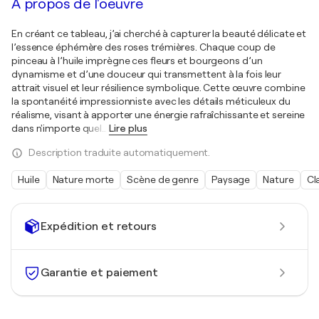
À propos de l'oeuvre
En créant ce tableau, j’ai cherché à capturer la beauté délicate et
l’essence éphémère des roses trémières. Chaque coup de
pinceau à l’huile imprègne ces fleurs et bourgeons d’un
dynamisme et d’une douceur qui transmettent à la fois leur
attrait visuel et leur résilience symbolique. Cette œuvre combine
la spontanéité impressionniste avec les détails méticuleux du
réalisme, visant à apporter une énergie rafraîchissante et sereine
dans n'importe quel
…
Lire plus
Description traduite automatiquement.
Huile
Nature morte
Scène de genre
Paysage
Nature
Cl
Expédition et retours
Garantie et paiement