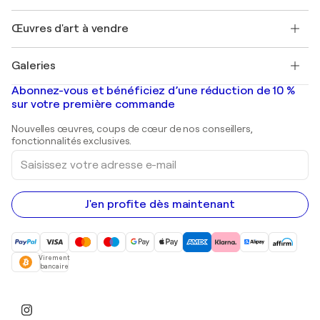
Emplois
+33 1 76 44 06 42
Henri Matisse
Découvrez une sélection d'art original
Œuvres d'art à vendre
Marc Chagall
Pablo Picasso
Tableaux à vendre
Salvador Dalí
Galeries
Tableaux abstraits à vendre
Banksy
Peintures à l'huile
Mr. Brainwash
Galeries d'art en France
Abonnez-vous et bénéficiez d’une réduction de 10 %
Peintures de paysage
Shepard Fairey
Galeries d'art en Belgique
sur votre première commande
Estampes
Sculptures
Nouvelles œuvres, coups de cœur de nos conseillers,
Peintures acryliques
fonctionnalités exclusives.
Saisissez
votre
adresse
e-
mail
J'en profite dès maintenant
Virement
bancaire