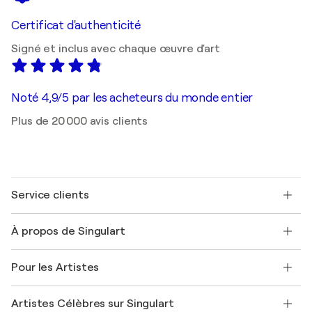
Certificat d'authenticité
Signé et inclus avec chaque œuvre d'art
Noté 4,9/5 par les acheteurs du monde entier
Plus de 20 000 avis clients
Service clients
Nous contacter
À propos de Singulart
Expédition
Politique de retour
A propos de nous
Témoignages de clients
Pour les Artistes
FAQ
Offrir une carte cadeau
Sociétés affiliées
Rejoignez notre programme commercial
Rejoindre Singulart en tant qu'artiste
Nos artistes
Mon compte
Artistes Célèbres sur Singulart
Se connecter en tant qu'Artiste
Magazine Singulart
Protection acheteur