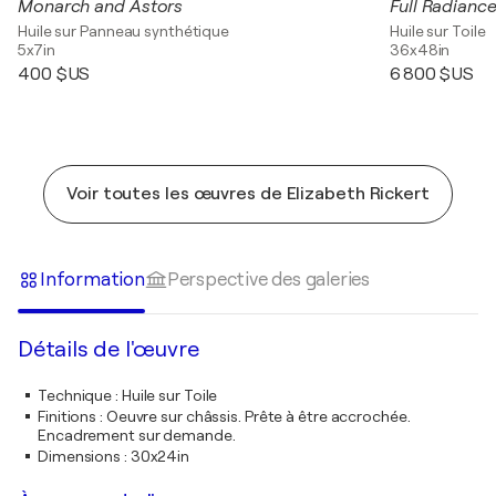
Monarch and Astors
Full Radianc
Huile sur Panneau synthétique
Huile sur Toile
5x7in
36x48in
400 $US
6 800 $US
Voir toutes les œuvres de Elizabeth Rickert
Information
Perspective des galeries
Détails de l'œuvre
Technique
:
Huile sur Toile
Finitions
:
Oeuvre sur châssis. Prête à être accrochée.
Encadrement sur demande.
Dimensions
:
30x24in