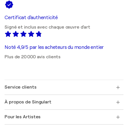
Certificat d'authenticité
Signé et inclus avec chaque œuvre d'art
Noté 4,9/5 par les acheteurs du monde entier
Plus de 20 000 avis clients
Service clients
Nous contacter
À propos de Singulart
Expédition
Politique de retour
A propos de nous
Témoignages de clients
Pour les Artistes
FAQ
Offrir une carte cadeau
Sociétés affiliées
Rejoignez notre programme commercial
Rejoindre Singulart en tant qu'artiste