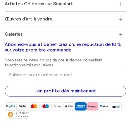
Nos artistes
Mon compte
Artistes Célèbres sur Singulart
Se connecter en tant qu'Artiste
Magazine Singulart
Protection acheteur
Emplois
+33 1 76 44 06 42
Henri Matisse
Découvrez une sélection d'art original
Œuvres d'art à vendre
Marc Chagall
Pablo Picasso
Tableaux à vendre
Salvador Dalí
Galeries
Tableaux abstraits à vendre
Banksy
Peintures à l'huile
Mr. Brainwash
Galeries d'art en France
Abonnez-vous et bénéficiez d’une réduction de 10 %
Peintures de paysage
Shepard Fairey
Galeries d'art en Belgique
sur votre première commande
Estampes
Sculptures
Nouvelles œuvres, coups de cœur de nos conseillers,
Peintures acryliques
fonctionnalités exclusives.
Saisissez
votre
adresse
e-
mail
J'en profite dès maintenant
Virement
bancaire