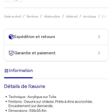
Galerie d'art
Peinture
Abstraction
Abstrait
Acrylique
Ella P
Expédition et retours
Garantie et paiement
Information
Détails de l'œuvre
Technique
:
Acrylique sur Toile
Finitions
:
Oeuvre sur châssis. Prête à être accrochée.
Encadrement sur demande.
Dimensions
:
59,1x35,4in