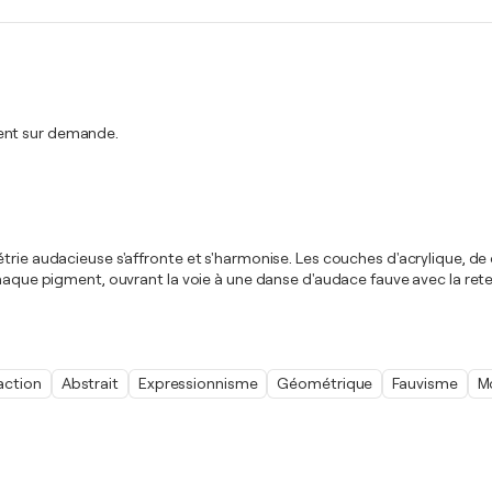
ment sur demande.
trie audacieuse s'affronte et s'harmonise. Les couches d'acrylique, de
 chaque pigment, ouvrant la voie à une danse d'audace fauve avec la re
action
Abstrait
Expressionnisme
Géométrique
Fauvisme
M