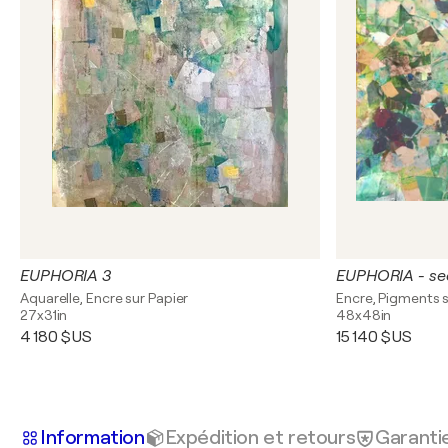
EUPHORIA 3
EUPHORIA - se
Aquarelle, Encre sur Papier
Encre, Pigments s
27x31in
48x48in
4 180 $US
15 140 $US
Information
Expédition et retours
Garanti