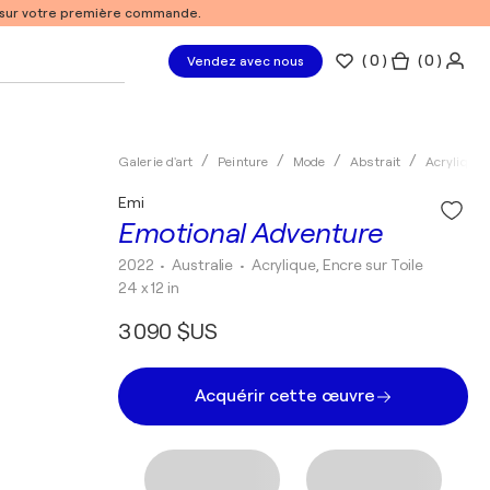
% sur votre première commande.
(
0
)
( 0 )
Vendez avec nous
Galerie d'art
Peinture
Mode
Abstrait
Acrylique
Emi
Emotional Adventure
2022
• Australie
•
Acrylique, Encre sur Toile
24 x 12 in
3 090 $US
Acquérir cette œuvre