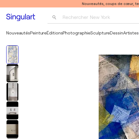
Nouveautés, coups de cœur, t
Rechercher 
New York
Photographie
Nouveautés
Peinture
Éditions
Photographie
Sculpture
Dessin
Artistes
Pop Art
Pablo Picasso