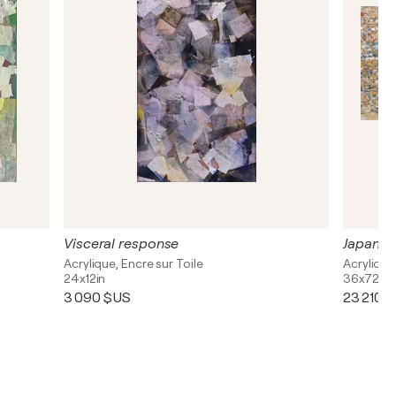
Visceral response
Japanes
Acrylique, Encre sur Toile
Acrylique
24x12in
36x72in
3 090 $US
23 210 