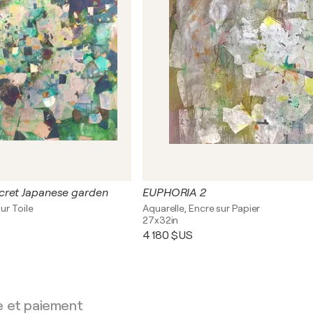
cret Japanese garden
EUPHORIA 2
ur Toile
Aquarelle, Encre sur Papier
27x32in
4 180 $US
e et paiement