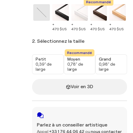
Recommandé
+
+
+
+
+
470 $US
470 $US
470 $US
470 $US
47
2. Sélectionnez la taille
Recommandé
Petit
Moyen
Grand
0,39" de
0,78" de
0,98" de
large
large
large
Voir en 3D
Parlez à un conseiller artistique
Appel
+33 1 76 44 06 42
ou
nous contacter