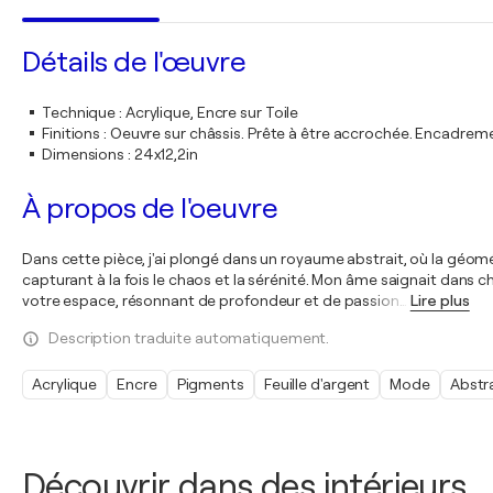
Détails de l'œuvre
Technique
:
Acrylique, Encre sur Toile
Finitions
:
Oeuvre sur châssis. Prête à être accrochée. Encadre
Dimensions
:
24x12,2in
À propos de l'oeuvre
Dans cette pièce, j'ai plongé dans un royaume abstrait, où la géomé
capturant à la fois le chaos et la sérénité. Mon âme saignait dans
votre espace, résonnant de profondeur et de passion
…
Lire plus
Description traduite automatiquement.
Acrylique
Encre
Pigments
Feuille d'argent
Mode
Abstr
Découvrir dans des intérieurs