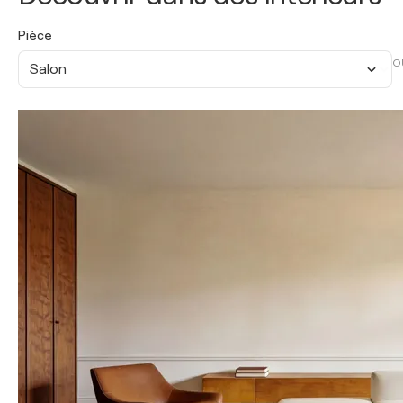
Pièce
O
Salon