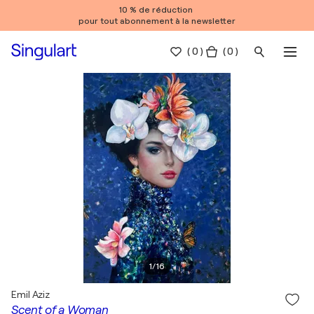
10 % de réduction
pour tout abonnement à la newsletter
(
0
)
( 0 )
1
/
16
Emil Aziz
Scent of a Woman