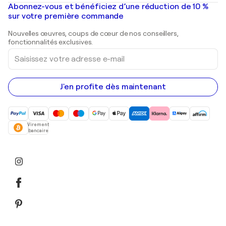
Mr. Brainwash
Galeries d'art en France
Abonnez-vous et bénéficiez d’une réduction de 10 %
Peintures de paysage
Shepard Fairey
Galeries d'art en Belgique
sur votre première commande
Estampes
Sculptures
Nouvelles œuvres, coups de cœur de nos conseillers,
Peintures acryliques
fonctionnalités exclusives.
Saisissez
votre
adresse
e-
mail
J'en profite dès maintenant
Virement
bancaire