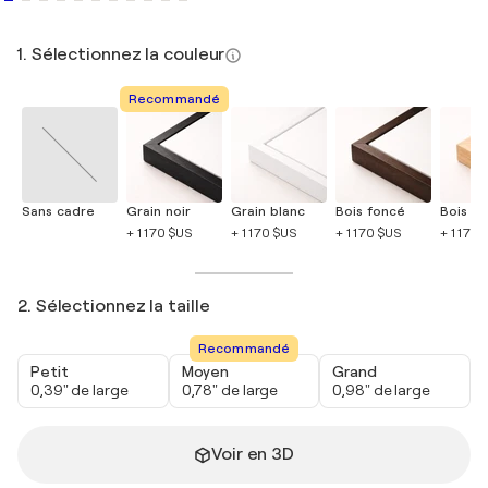
1. Sélectionnez la couleur
Recommandé
Sans cadre
Grain noir
Grain blanc
Bois foncé
Bois cla
+ 1 170 $US
+ 1 170 $US
+ 1 170 $US
+ 1 170 
2. Sélectionnez la taille
Recommandé
Petit
Moyen
Grand
0,39" de large
0,78" de large
0,98" de large
Voir en 3D