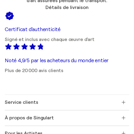
d'art assurées pendant le transport.
Détails de livraison
Certificat d'authenticité
Signé et inclus avec chaque œuvre d'art
Noté 4,9/5 par les acheteurs du monde entier
Plus de 20 000 avis clients
Service clients
Nous contacter
À propos de Singulart
Expédition
Politique de retour
A propos de nous
Témoignages de clients
Pour les Artistes
FAQ