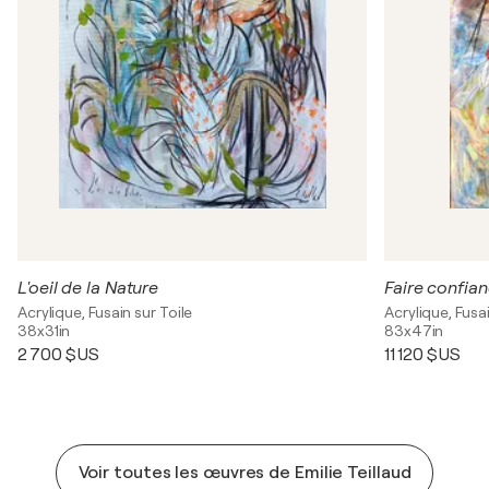
L'oeil de la Nature
Faire confia
Acrylique, Fusain sur Toile
Acrylique, Fusai
38x31in
83x47in
2 700 $US
11 120 $US
Voir toutes les œuvres de Emilie Teillaud