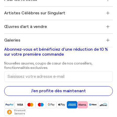
Offrir une carte cadeau
Sociétés affiliées
Rejoignez notre programme commercial
Rejoindre Singulart en tant qu'artiste
Nos artistes
Mon compte
Artistes Célèbres sur Singulart
Se connecter en tant qu'Artiste
Magazine Singulart
Protection acheteur
Emplois
+33 1 76 44 06 42
Henri Matisse
Découvrez une sélection d'art original
Œuvres d'art à vendre
Marc Chagall
Pablo Picasso
Tableaux à vendre
Salvador Dalí
Galeries
Tableaux abstraits à vendre
Banksy
Peintures à l'huile
Mr. Brainwash
Galeries d'art en France
Abonnez-vous et bénéficiez d’une réduction de 10 %
Peintures de paysage
Shepard Fairey
Galeries d'art en Belgique
sur votre première commande
Estampes
Sculptures
Nouvelles œuvres, coups de cœur de nos conseillers,
Peintures acryliques
fonctionnalités exclusives.
Saisissez
votre
adresse
e-
mail
J'en profite dès maintenant
Virement
bancaire