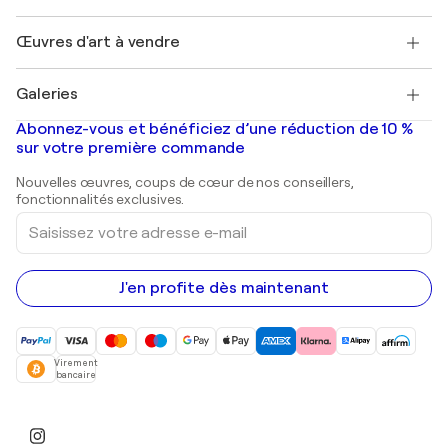
Protection acheteur
Emplois
+33 1 76 44 06 42
Henri Matisse
Découvrez une sélection d'art original
Œuvres d'art à vendre
Marc Chagall
Pablo Picasso
Tableaux à vendre
Salvador Dalí
Galeries
Tableaux abstraits à vendre
Banksy
Peintures à l'huile
Mr. Brainwash
Galeries d'art en France
Abonnez-vous et bénéficiez d’une réduction de 10 %
Peintures de paysage
Shepard Fairey
Galeries d'art en Belgique
sur votre première commande
Estampes
Sculptures
Nouvelles œuvres, coups de cœur de nos conseillers,
Peintures acryliques
fonctionnalités exclusives.
Saisissez
votre
adresse
e-
mail
J'en profite dès maintenant
Virement
bancaire