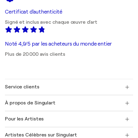
Certificat d'authenticité
Signé et inclus avec chaque œuvre d'art
Noté 4,9/5 par les acheteurs du monde entier
Plus de 20 000 avis clients
Service clients
Nous contacter
À propos de Singulart
Expédition
Politique de retour
A propos de nous
Témoignages de clients
Pour les Artistes
FAQ
Offrir une carte cadeau
Sociétés affiliées
Rejoignez notre programme commercial
Rejoindre Singulart en tant qu'artiste
Nos artistes
Mon compte
Artistes Célèbres sur Singulart
Se connecter en tant qu'Artiste
Magazine Singulart