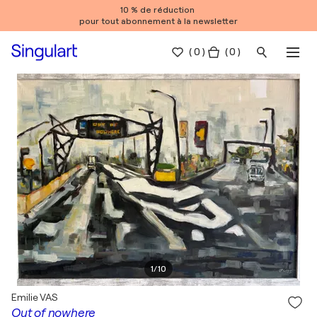
10 % de réduction
pour tout abonnement à la newsletter
(
0
)
( 0 )
1
/
10
Emilie VAS
Out of nowhere