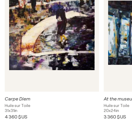
Carpe Diem
At the muse
Huile sur Toile
Huile sur Toile
31x31in
20x24in
4 360 $US
3 360 $US